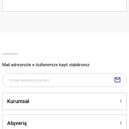
Bu ürünün fiyat bilgisi, resim, ürün açıklamalarında ve diğer konularda
yetersiz gördüğünüz noktaları öneri formunu kullanarak tarafımıza
iletebilirsiniz.
Görüş ve önerileriniz için teşekkür ederiz.
Ürün resmi kalitesiz, bozuk veya görüntülenemiyor.
Ürün açıklamasında eksik bilgiler bulunuyor.
Ürün bilgilerinde hatalar bulunuyor.
Ürün fiyatı diğer sitelerden daha pahalı.
Mail adresinizle e-bültenimize kayıt olabilirsiniz.
Bu ürüne benzer farklı alternatifler olmalı.
Kurumsal
Gönder
Alışveriş