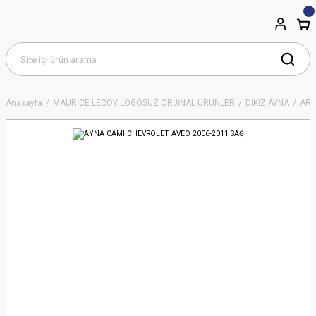
Anasayfa
MAURİCE LECOY LOGOSUZ ORJİNAL ÜRÜNLER
DİKİZ AYNA
ART