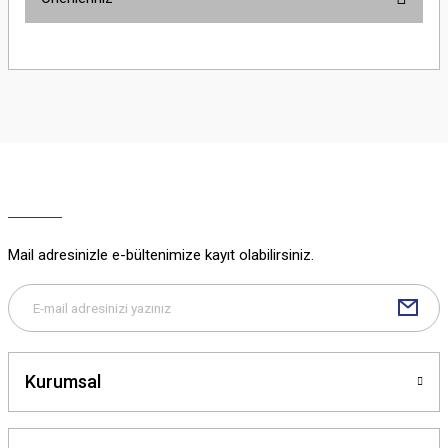
Yorum Yaz
Bu ürünün fiyat bilgisi, resim, ürün açıklamalarında ve diğer konularda
yetersiz gördüğünüz noktaları öneri formunu kullanarak tarafımıza
iletebilirsiniz.
Görüş ve önerileriniz için teşekkür ederiz.
Ürün resmi kalitesiz, bozuk veya görüntülenemiyor.
Ürün açıklamasında eksik bilgiler bulunuyor.
Ürün bilgilerinde hatalar bulunuyor.
Ürün fiyatı diğer sitelerden daha pahalı.
Mail adresinizle e-bültenimize kayıt olabilirsiniz.
Bu ürüne benzer farklı alternatifler olmalı.
Kurumsal
Gönder