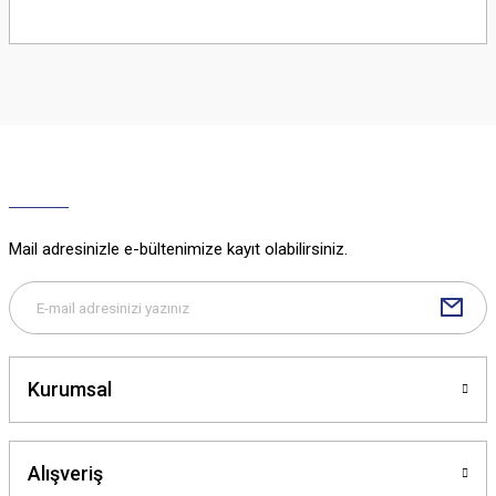
Bu ürünün fiyat bilgisi, resim, ürün açıklamalarında ve diğer konularda
yetersiz gördüğünüz noktaları öneri formunu kullanarak tarafımıza
iletebilirsiniz.
Görüş ve önerileriniz için teşekkür ederiz.
Ürün resmi kalitesiz, bozuk veya görüntülenemiyor.
Ürün açıklamasında eksik bilgiler bulunuyor.
Ürün bilgilerinde hatalar bulunuyor.
Ürün fiyatı diğer sitelerden daha pahalı.
Mail adresinizle e-bültenimize kayıt olabilirsiniz.
Bu ürüne benzer farklı alternatifler olmalı.
Kurumsal
Gönder
Alışveriş