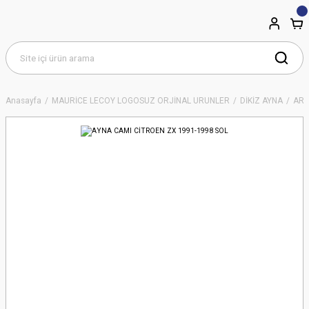
Anasayfa
MAURİCE LECOY LOGOSUZ ORJİNAL ÜRÜNLER
DİKİZ AYNA
ART