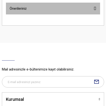
Önerileriniz
Yorum Yaz
Bu ürünün fiyat bilgisi, resim, ürün açıklamalarında ve diğer konularda
yetersiz gördüğünüz noktaları öneri formunu kullanarak tarafımıza
iletebilirsiniz.
Görüş ve önerileriniz için teşekkür ederiz.
Ürün resmi kalitesiz, bozuk veya görüntülenemiyor.
Ürün açıklamasında eksik bilgiler bulunuyor.
Ürün bilgilerinde hatalar bulunuyor.
Ürün fiyatı diğer sitelerden daha pahalı.
Mail adresinizle e-bültenimize kayıt olabilirsiniz.
Bu ürüne benzer farklı alternatifler olmalı.
Kurumsal
Gönder