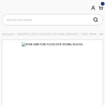
Anasayfa
MAURİCE LECOY LOGOSUZ ORJİNAL ÜRÜNLER
DİKİZ AYNA
ART