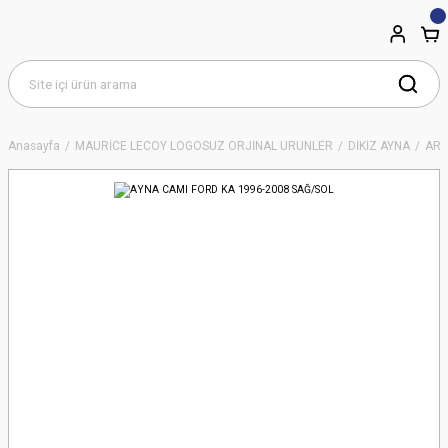
Anasayfa
MAURİCE LECOY LOGOSUZ ORJİNAL ÜRÜNLER
DİKİZ AYNA
ART