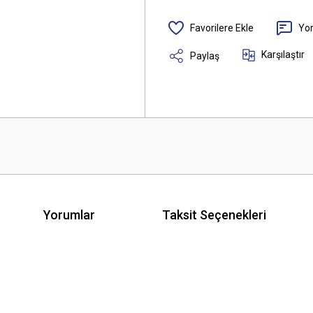
Yo
Karşılaştır
Paylaş
Yorumlar
Taksit Seçenekleri
 yetersiz gördüğünüz noktaları öneri formunu kullanarak tarafımıza iletebilirsini