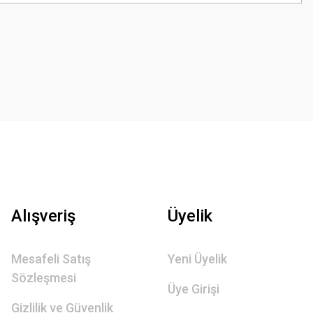
Alışveriş
Üyelik
Mesafeli Satış
Yeni Üyelik
Sözleşmesi
Üye Girişi
Gizlilik ve Güvenlik