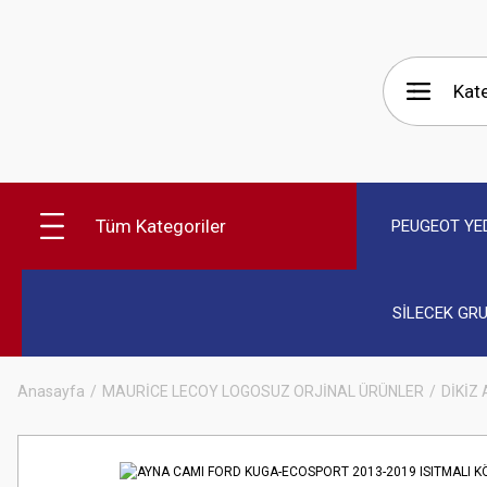
Tüm Kategoriler
PEUGEOT YE
SİLECEK GR
Anasayfa
MAURİCE LECOY LOGOSUZ ORJİNAL ÜRÜNLER
DİKİZ