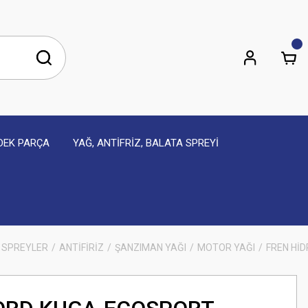
EDEK PARÇA
YAĞ, ANTİFRİZ, BALATA SPREYİ
 SPREYLER
ANTİFİRİZ
ŞANZIMAN YAĞI
MOTOR YAĞI
FREN HİD