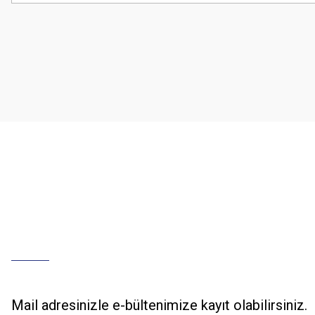
Görüş ve önerileriniz için teşekkür ederiz.
Ürün resmi kalitesiz, bozuk veya görüntülenemiyor.
Ürün açıklamasında eksik bilgiler bulunuyor.
Ürün bilgilerinde hatalar bulunuyor.
Ürün fiyatı diğer sitelerden daha pahalı.
Bu ürüne benzer farklı alternatifler olmalı.
Mail adresinizle e-bültenimize kayıt olabilirsiniz.