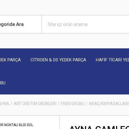
DEK PARÇA
CİTROEN & DS YEDEK PARÇA
HAFİF TİCARİ Y
UBU
 AYNA
ART ÜRETİM ÜRÜNLERİ
FREN GRUBU
ARAÇ KİMYASALLARI