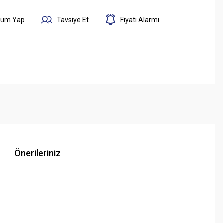
rum Yap
Tavsiye Et
Fiyatı Alarmı
Önerileriniz
z.