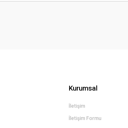
Bu ürüne ilk yorumu siz yapın!
Yorum Yaz
Gönder
Kurumsal
İletişim
İletişim Formu