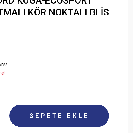
ORD KUGA-ECOSPORT
ITMALI KÖR NOKTALI BLİS
 KDV
le!
SEPETE EKLE