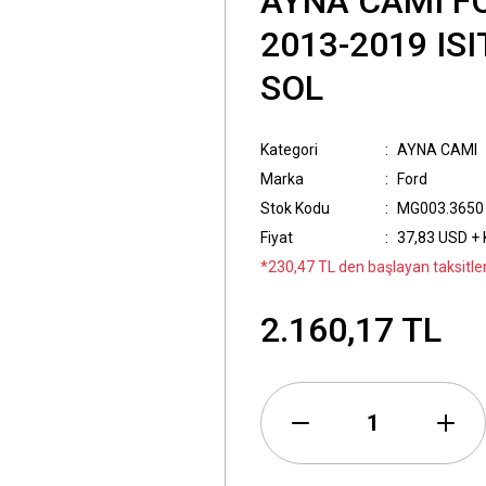
AYNA CAMI F
2013-2019 IS
SOL
Kategori
AYNA CAMI
Marka
Ford
Stok Kodu
MG003.3650
Fiyat
37,83 USD +
*230,47 TL den başlayan taksitler
2.160,17 TL