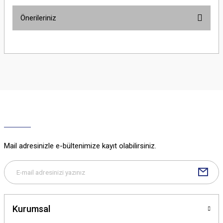
Önerileriniz
Yorum Yaz
Bu ürünün fiyat bilgisi, resim, ürün açıklamalarında ve diğer konularda
yetersiz gördüğünüz noktaları öneri formunu kullanarak tarafımıza
iletebilirsiniz.
Görüş ve önerileriniz için teşekkür ederiz.
Ürün resmi kalitesiz, bozuk veya görüntülenemiyor.
Ürün açıklamasında eksik bilgiler bulunuyor.
Ürün bilgilerinde hatalar bulunuyor.
Ürün fiyatı diğer sitelerden daha pahalı.
Mail adresinizle e-bültenimize kayıt olabilirsiniz.
Bu ürüne benzer farklı alternatifler olmalı.
Kurumsal
Gönder