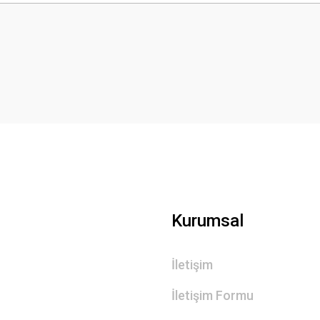
Bu ürüne ilk yorumu siz yapın!
Yorum Yaz
Gönder
Kurumsal
İletişim
İletişim Formu