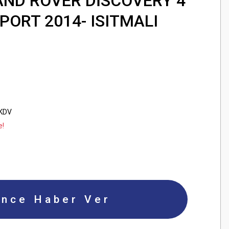
AND ROVER DİSCOVERY 4
PORT 2014- ISITMALI
 KDV
e!
ince Haber Ver