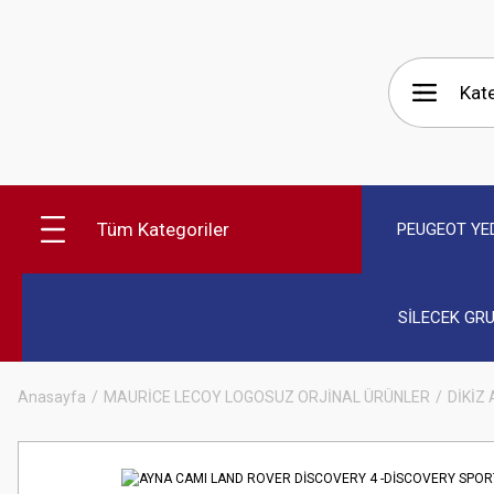
Tüm Kategoriler
PEUGEOT YE
SİLECEK GR
Anasayfa
MAURİCE LECOY LOGOSUZ ORJİNAL ÜRÜNLER
DİKİZ