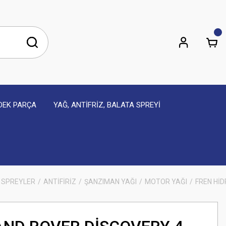
EDEK PARÇA
YAĞ, ANTİFRİZ, BALATA SPREYİ
 SPREYLER
ANTİFİRİZ
ŞANZIMAN YAĞI
MOTOR YAĞI
FREN HİD