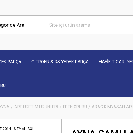
DEK PARÇA
CİTROEN & DS YEDEK PARÇA
HAFİF TİCARİ Y
UBU
 AYNA
ART ÜRETİM ÜRÜNLERİ
FREN GRUBU
ARAÇ KİMYASALLARI