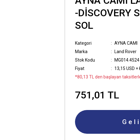
AYNA CAMI L
-DİSCOVERY S
SOL
Kategori
AYNA CAMI
Marka
Land Rover
Stok Kodu
MG014.4524
Fiyat
13,15 USD +
*80,13 TL den başlayan taksitlerl
751,01 TL
Gel