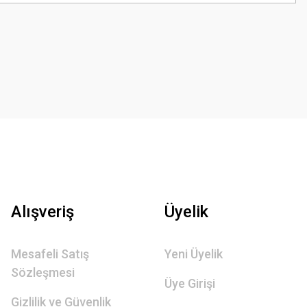
Alışveriş
Üyelik
Mesafeli Satış
Yeni Üyelik
Sözleşmesi
Üye Girişi
Gizlilik ve Güvenlik