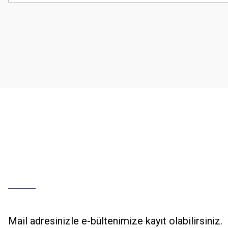
Görüş ve önerileriniz için teşekkür ederiz.
Ürün resmi kalitesiz, bozuk veya görüntülenemiyor.
Ürün açıklamasında eksik bilgiler bulunuyor.
Ürün bilgilerinde hatalar bulunuyor.
Ürün fiyatı diğer sitelerden daha pahalı.
Bu ürüne benzer farklı alternatifler olmalı.
Mail adresinizle e-bültenimize kayıt olabilirsiniz.