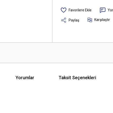
Yo
Karşılaştır
Paylaş
Yorumlar
Taksit Seçenekleri
 yetersiz gördüğünüz noktaları öneri formunu kullanarak tarafımıza iletebilirsini