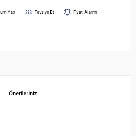
rum Yap
Tavsiye Et
Fiyatı Alarmı
Önerileriniz
z.