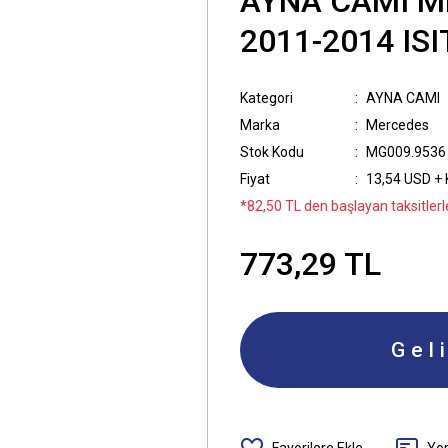
AYNA CAMI M
2011-2014 IS
Kategori
AYNA CAMI
Marka
Mercedes
Stok Kodu
MG009.9536
Fiyat
13,54 USD +
*82,50 TL den başlayan taksitlerl
773,29 TL
Gel
Yo