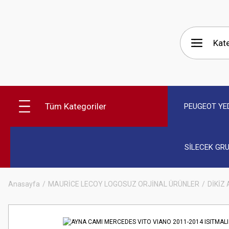
Tüm Kategoriler
PEUGEOT YE
SİLECEK GR
Anasayfa
MAURİCE LECOY LOGOSUZ ORJİNAL ÜRÜNLER
DİKİZ