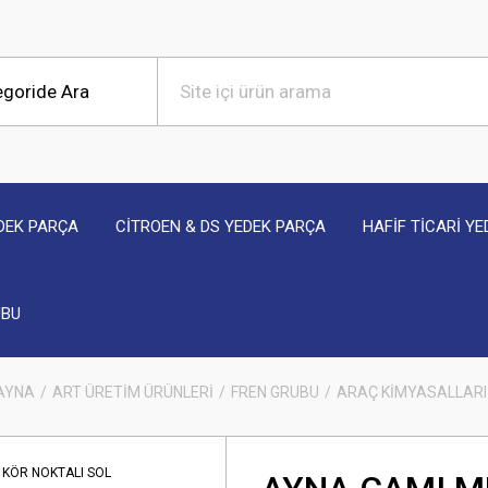
DEK PARÇA
CİTROEN & DS YEDEK PARÇA
HAFİF TİCARİ Y
UBU
 AYNA
ART ÜRETİM ÜRÜNLERİ
FREN GRUBU
ARAÇ KİMYASALLARI