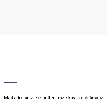
Ürün resmi kalitesiz, bozuk veya görüntülenemiyor.
Ürün açıklamasında eksik bilgiler bulunuyor.
Ürün bilgilerinde hatalar bulunuyor.
Ürün fiyatı diğer sitelerden daha pahalı.
Bu ürüne benzer farklı alternatifler olmalı.
Mail adresinizle e-bültenimize kayıt olabilirsiniz.