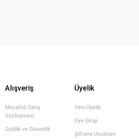
Alışveriş
Üyelik
Mesafeli Satış
Yeni Üyelik
Sözleşmesi
Üye Girişi
Gizlilik ve Güvenlik
Şifremi Unuttum