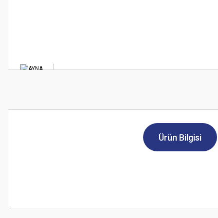
Ürün Bilgisi
Bu ürünün fiyat bilgisi, resim, ürün açıklamalarında ve diğer konularda
Görüş ve önerileriniz için teşekkür ederiz.