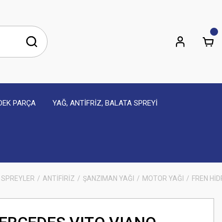
EDEK PARÇA
YAĞ, ANTİFRİZ, BALATA SPREYİ
 SPREYLER
ANTİFİRİZ
ŞANZIMAN YAĞI
MOTOR YAĞI
FREN HİD