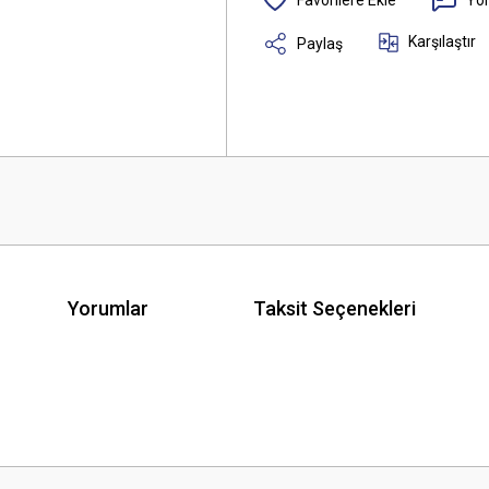
Karşılaştır
Paylaş
Yorumlar
Taksit Seçenekleri
 yetersiz gördüğünüz noktaları öneri formunu kullanarak tarafımıza iletebilirsini
Bu ürüne ilk yorumu siz yapın!