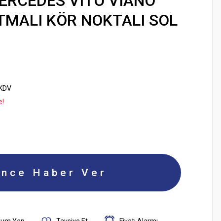
ERCEDES VITO VIANO
ITMALI KÖR NOKTALI SOL
 KDV
e!
ince Haber Ver
rum Yap
Tavsiye Et
Fiyatı Alarmı