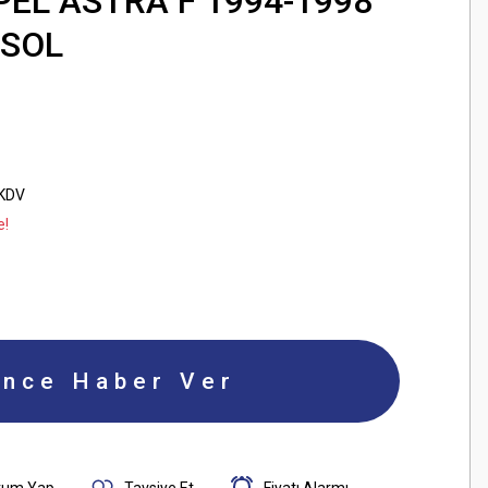
EL ASTRA F 1994-1998
 SOL
 KDV
e!
ince Haber Ver
rum Yap
Tavsiye Et
Fiyatı Alarmı