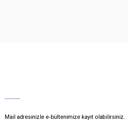
Ürün resmi kalitesiz, bozuk veya görüntülenemiyor.
Ürün açıklamasında eksik bilgiler bulunuyor.
Ürün bilgilerinde hatalar bulunuyor.
Ürün fiyatı diğer sitelerden daha pahalı.
Bu ürüne benzer farklı alternatifler olmalı.
Mail adresinizle e-bültenimize kayıt olabilirsiniz.