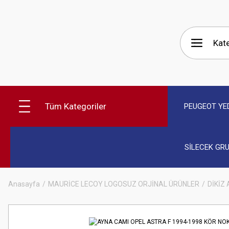
Tüm Kategoriler
PEUGEOT YE
SİLECEK GR
Anasayfa
MAURİCE LECOY LOGOSUZ ORJİNAL ÜRÜNLER
DİKİZ