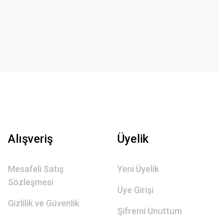
Alışveriş
Üyelik
Mesafeli Satış
Yeni Üyelik
Sözleşmesi
Üye Girişi
Gizlilik ve Güvenlik
Şifremi Unuttum