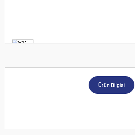
Ürün Bilgisi
Bu ürünün fiyat bilgisi, resim, ürün açıklamalarında ve diğer konularda
Görüş ve önerileriniz için teşekkür ederiz.