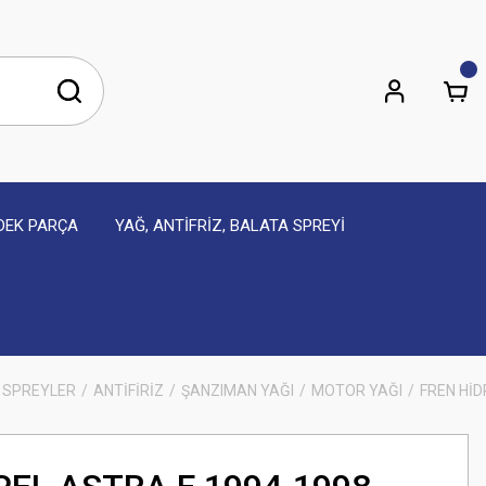
EDEK PARÇA
YAĞ, ANTİFRİZ, BALATA SPREYİ
 SPREYLER
ANTİFİRİZ
ŞANZIMAN YAĞI
MOTOR YAĞI
FREN HİD