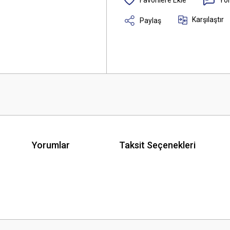
Karşılaştır
Paylaş
Yorumlar
Taksit Seçenekleri
 yetersiz gördüğünüz noktaları öneri formunu kullanarak tarafımıza iletebilirsini
Bu ürüne ilk yorumu siz yapın!