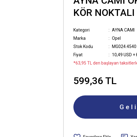
AYNA CAMI OP
KÖR NOKTALI
Kategori
AYNA CAMI
Marka
Opel
Stok Kodu
MG024.4540
Fiyat
10,49 USD +
*63,95 TL den başlayan taksitlerl
599,36 TL
Gel
Yo