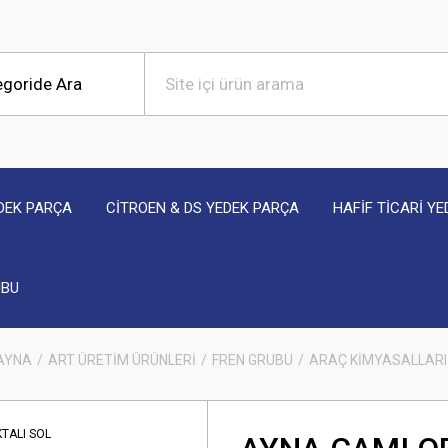
DEK PARÇA
CİTROEN & DS YEDEK PARÇA
HAFİF TİCARİ Y
UBU
 AYNA
ART ÜRETİM ÜRÜNLERİ
FREN GRUBU
ARAÇ KİMYASALLARI