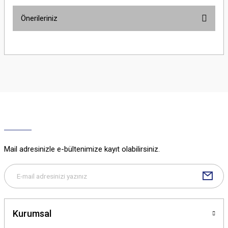
Önerileriniz
Yorum Yaz
Bu ürünün fiyat bilgisi, resim, ürün açıklamalarında ve diğer konularda
yetersiz gördüğünüz noktaları öneri formunu kullanarak tarafımıza
iletebilirsiniz.
Görüş ve önerileriniz için teşekkür ederiz.
Ürün resmi kalitesiz, bozuk veya görüntülenemiyor.
Ürün açıklamasında eksik bilgiler bulunuyor.
Ürün bilgilerinde hatalar bulunuyor.
Ürün fiyatı diğer sitelerden daha pahalı.
Mail adresinizle e-bültenimize kayıt olabilirsiniz.
Bu ürüne benzer farklı alternatifler olmalı.
Kurumsal
Gönder