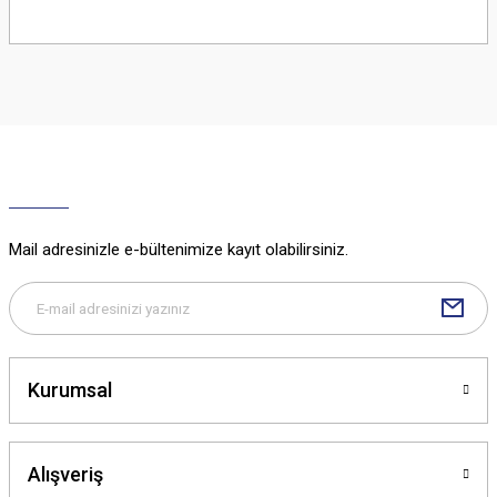
Bu ürünün fiyat bilgisi, resim, ürün açıklamalarında ve diğer konularda
yetersiz gördüğünüz noktaları öneri formunu kullanarak tarafımıza
iletebilirsiniz.
Görüş ve önerileriniz için teşekkür ederiz.
Ürün resmi kalitesiz, bozuk veya görüntülenemiyor.
Ürün açıklamasında eksik bilgiler bulunuyor.
Ürün bilgilerinde hatalar bulunuyor.
Ürün fiyatı diğer sitelerden daha pahalı.
Mail adresinizle e-bültenimize kayıt olabilirsiniz.
Bu ürüne benzer farklı alternatifler olmalı.
Kurumsal
Gönder
Alışveriş