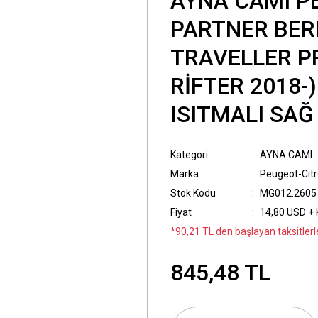
AYNA CAMI P
PARTNER BER
TRAVELLER P
RİFTER 2018-)
ISITMALI SAĞ
Kategori
AYNA CAMI
Marka
Peugeot-Cit
Stok Kodu
MG012.2605
Fiyat
14,80 USD +
*90,21 TL den başlayan taksitlerl
845,48 TL