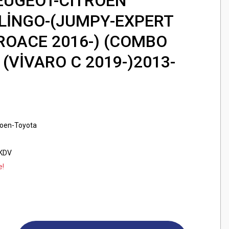
EUGEOT-CITROEN
LİNGO-(JUMPY-EXPERT
ROACE 2016-) (COMBO
 (VİVARO C 2019-)2013-
roen-Toyota
 KDV
e!