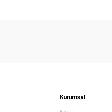
 yetersiz gördüğünüz noktaları öneri formunu kullanarak tarafımıza iletebilirsini
Bu ürüne ilk yorumu siz yapın!
Yorum Yaz
Gönder
Kurumsal