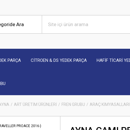
DEK PARÇA
CİTROEN & DS YEDEK PARÇA
HAFİF TİCARİ Y
UBU
 AYNA
ART ÜRETİM ÜRÜNLERİ
FREN GRUBU
ARAÇ KİMYASALLARI