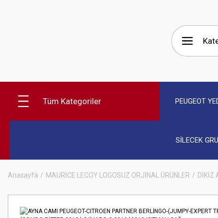
Tüm Kategoriler
PEUGEOT YE
SİLECEK GR
Anasayfa
MAURİCE LECOY LOGOSUZ ORJİNAL ÜRÜNLER
DİKİZ