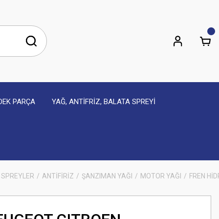
EDEK PARÇA
YAĞ, ANTİFRİZ, BALATA SPREYİ
 SPREYLER
ANTİFİRİZ
ŞANZIMAN YAĞI
MOTOR YAĞI
FREN HİD