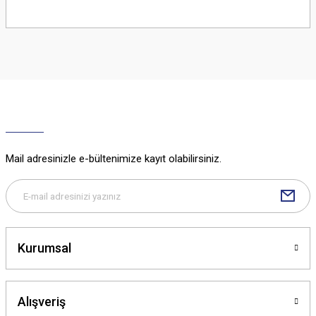
Bu ürünün fiyat bilgisi, resim, ürün açıklamalarında ve diğer konularda
yetersiz gördüğünüz noktaları öneri formunu kullanarak tarafımıza
iletebilirsiniz.
Görüş ve önerileriniz için teşekkür ederiz.
Ürün resmi kalitesiz, bozuk veya görüntülenemiyor.
Ürün açıklamasında eksik bilgiler bulunuyor.
Ürün bilgilerinde hatalar bulunuyor.
Ürün fiyatı diğer sitelerden daha pahalı.
Mail adresinizle e-bültenimize kayıt olabilirsiniz.
Bu ürüne benzer farklı alternatifler olmalı.
Kurumsal
Gönder
Alışveriş