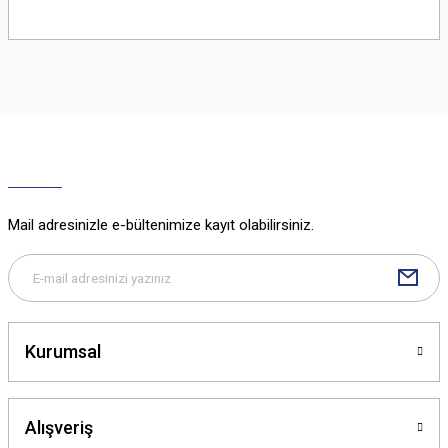
Bu ürünün fiyat bilgisi, resim, ürün açıklamalarında ve diğer konularda
yetersiz gördüğünüz noktaları öneri formunu kullanarak tarafımıza
iletebilirsiniz.
Görüş ve önerileriniz için teşekkür ederiz.
Ürün resmi kalitesiz, bozuk veya görüntülenemiyor.
Ürün açıklamasında eksik bilgiler bulunuyor.
Ürün bilgilerinde hatalar bulunuyor.
Ürün fiyatı diğer sitelerden daha pahalı.
Mail adresinizle e-bültenimize kayıt olabilirsiniz.
Bu ürüne benzer farklı alternatifler olmalı.
Kurumsal
Gönder
Alışveriş