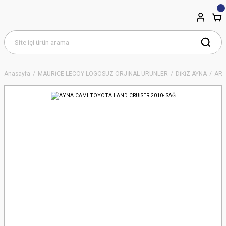
Anasayfa
MAURİCE LECOY LOGOSUZ ORJİNAL ÜRÜNLER
DİKİZ AYNA
ART