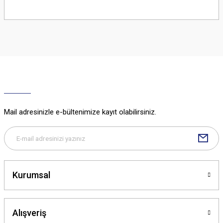
Bu ürünün fiyat bilgisi, resim, ürün açıklamalarında ve diğer konularda
yetersiz gördüğünüz noktaları öneri formunu kullanarak tarafımıza
iletebilirsiniz.
Görüş ve önerileriniz için teşekkür ederiz.
Ürün resmi kalitesiz, bozuk veya görüntülenemiyor.
Ürün açıklamasında eksik bilgiler bulunuyor.
Ürün bilgilerinde hatalar bulunuyor.
Ürün fiyatı diğer sitelerden daha pahalı.
Mail adresinizle e-bültenimize kayıt olabilirsiniz.
Bu ürüne benzer farklı alternatifler olmalı.
Kurumsal
Gönder
Alışveriş