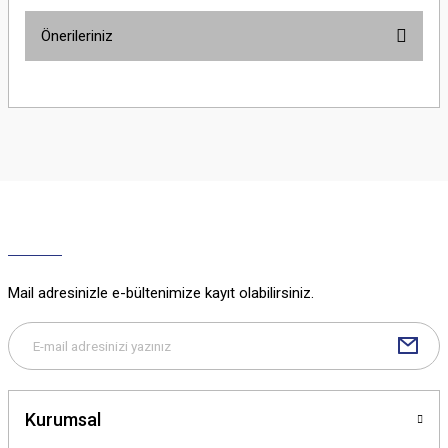
Önerileriniz
Yorum Yaz
Bu ürünün fiyat bilgisi, resim, ürün açıklamalarında ve diğer konularda
yetersiz gördüğünüz noktaları öneri formunu kullanarak tarafımıza
iletebilirsiniz.
Görüş ve önerileriniz için teşekkür ederiz.
Ürün resmi kalitesiz, bozuk veya görüntülenemiyor.
Ürün açıklamasında eksik bilgiler bulunuyor.
Ürün bilgilerinde hatalar bulunuyor.
Ürün fiyatı diğer sitelerden daha pahalı.
Mail adresinizle e-bültenimize kayıt olabilirsiniz.
Bu ürüne benzer farklı alternatifler olmalı.
Kurumsal
Gönder