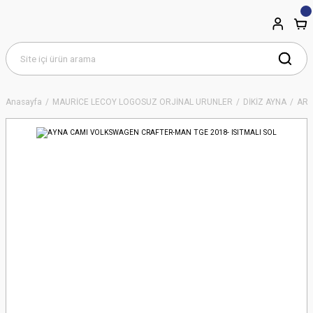
Anasayfa
MAURİCE LECOY LOGOSUZ ORJİNAL ÜRÜNLER
DİKİZ AYNA
ART