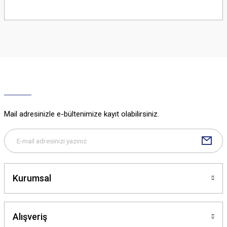
Bu ürünün fiyat bilgisi, resim, ürün açıklamalarında ve diğer konularda
yetersiz gördüğünüz noktaları öneri formunu kullanarak tarafımıza
iletebilirsiniz.
Görüş ve önerileriniz için teşekkür ederiz.
Ürün resmi kalitesiz, bozuk veya görüntülenemiyor.
Ürün açıklamasında eksik bilgiler bulunuyor.
Ürün bilgilerinde hatalar bulunuyor.
Ürün fiyatı diğer sitelerden daha pahalı.
Mail adresinizle e-bültenimize kayıt olabilirsiniz.
Bu ürüne benzer farklı alternatifler olmalı.
Kurumsal
Gönder
Alışveriş