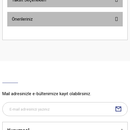
Taksit Seçenekleri
Bu ürüne ilk yorumu siz yapın!
Önerileriniz
Yorum Yaz
Bu ürünün fiyat bilgisi, resim, ürün açıklamalarında ve diğer konularda
yetersiz gördüğünüz noktaları öneri formunu kullanarak tarafımıza
iletebilirsiniz.
Görüş ve önerileriniz için teşekkür ederiz.
Ürün resmi kalitesiz, bozuk veya görüntülenemiyor.
Ürün açıklamasında eksik bilgiler bulunuyor.
Ürün bilgilerinde hatalar bulunuyor.
Ürün fiyatı diğer sitelerden daha pahalı.
Mail adresinizle e-bültenimize kayıt olabilirsiniz.
Bu ürüne benzer farklı alternatifler olmalı.