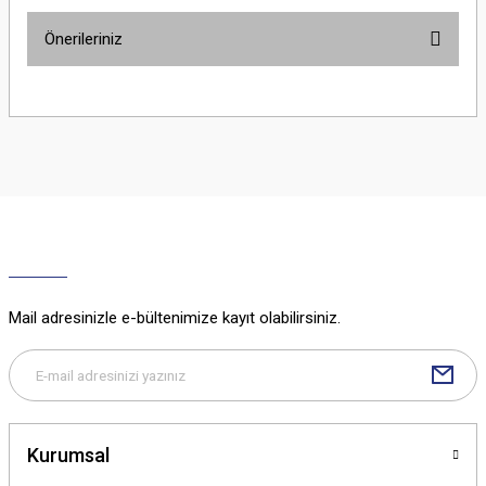
Önerileriniz
Yorum Yaz
Bu ürünün fiyat bilgisi, resim, ürün açıklamalarında ve diğer konularda
yetersiz gördüğünüz noktaları öneri formunu kullanarak tarafımıza
iletebilirsiniz.
Görüş ve önerileriniz için teşekkür ederiz.
Ürün resmi kalitesiz, bozuk veya görüntülenemiyor.
Ürün açıklamasında eksik bilgiler bulunuyor.
Ürün bilgilerinde hatalar bulunuyor.
Ürün fiyatı diğer sitelerden daha pahalı.
Mail adresinizle e-bültenimize kayıt olabilirsiniz.
Bu ürüne benzer farklı alternatifler olmalı.
Kurumsal
Gönder