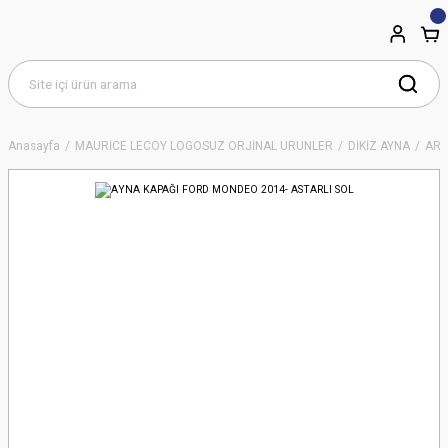
Anasayfa
MAURİCE LECOY LOGOSUZ ORJİNAL ÜRÜNLER
DİKİZ AYNA
ART