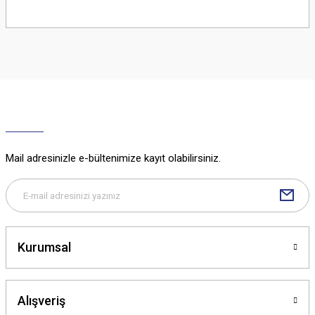
Bu ürünün fiyat bilgisi, resim, ürün açıklamalarında ve diğer konularda
yetersiz gördüğünüz noktaları öneri formunu kullanarak tarafımıza
iletebilirsiniz.
Görüş ve önerileriniz için teşekkür ederiz.
Ürün resmi kalitesiz, bozuk veya görüntülenemiyor.
Ürün açıklamasında eksik bilgiler bulunuyor.
Ürün bilgilerinde hatalar bulunuyor.
Ürün fiyatı diğer sitelerden daha pahalı.
Mail adresinizle e-bültenimize kayıt olabilirsiniz.
Bu ürüne benzer farklı alternatifler olmalı.
Kurumsal
Gönder
Alışveriş