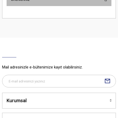
Yorum Yaz
Bu ürünün fiyat bilgisi, resim, ürün açıklamalarında ve diğer konularda
yetersiz gördüğünüz noktaları öneri formunu kullanarak tarafımıza
iletebilirsiniz.
Görüş ve önerileriniz için teşekkür ederiz.
Ürün resmi kalitesiz, bozuk veya görüntülenemiyor.
Ürün açıklamasında eksik bilgiler bulunuyor.
Ürün bilgilerinde hatalar bulunuyor.
Ürün fiyatı diğer sitelerden daha pahalı.
Mail adresinizle e-bültenimize kayıt olabilirsiniz.
Bu ürüne benzer farklı alternatifler olmalı.
Kurumsal
Gönder