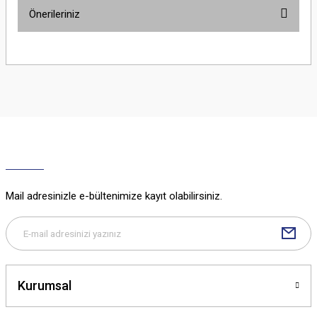
Önerileriniz
Yorum Yaz
Bu ürünün fiyat bilgisi, resim, ürün açıklamalarında ve diğer konularda
yetersiz gördüğünüz noktaları öneri formunu kullanarak tarafımıza
iletebilirsiniz.
Görüş ve önerileriniz için teşekkür ederiz.
Ürün resmi kalitesiz, bozuk veya görüntülenemiyor.
Ürün açıklamasında eksik bilgiler bulunuyor.
Ürün bilgilerinde hatalar bulunuyor.
Ürün fiyatı diğer sitelerden daha pahalı.
Mail adresinizle e-bültenimize kayıt olabilirsiniz.
Bu ürüne benzer farklı alternatifler olmalı.
Kurumsal
Gönder