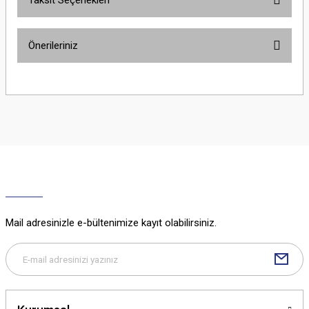
Taksit Seçenekleri
Bu ürüne ilk yorumu siz yapın!
Önerileriniz
Yorum Yaz
Bu ürünün fiyat bilgisi, resim, ürün açıklamalarında ve diğer konularda
yetersiz gördüğünüz noktaları öneri formunu kullanarak tarafımıza
iletebilirsiniz.
Görüş ve önerileriniz için teşekkür ederiz.
Ürün resmi kalitesiz, bozuk veya görüntülenemiyor.
Ürün açıklamasında eksik bilgiler bulunuyor.
Ürün bilgilerinde hatalar bulunuyor.
Ürün fiyatı diğer sitelerden daha pahalı.
Mail adresinizle e-bültenimize kayıt olabilirsiniz.
Bu ürüne benzer farklı alternatifler olmalı.