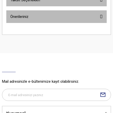
Taksit Seçenekleri
Bu ürüne ilk yorumu siz yapın!
Önerileriniz
Yorum Yaz
Bu ürünün fiyat bilgisi, resim, ürün açıklamalarında ve diğer konularda
yetersiz gördüğünüz noktaları öneri formunu kullanarak tarafımıza
iletebilirsiniz.
Görüş ve önerileriniz için teşekkür ederiz.
Ürün resmi kalitesiz, bozuk veya görüntülenemiyor.
Ürün açıklamasında eksik bilgiler bulunuyor.
Ürün bilgilerinde hatalar bulunuyor.
Ürün fiyatı diğer sitelerden daha pahalı.
Mail adresinizle e-bültenimize kayıt olabilirsiniz.
Bu ürüne benzer farklı alternatifler olmalı.