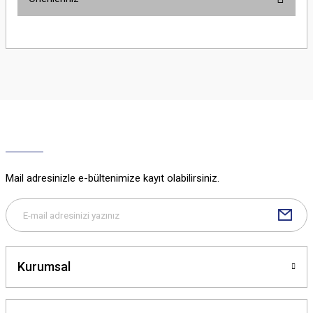
Yorum Yaz
Bu ürünün fiyat bilgisi, resim, ürün açıklamalarında ve diğer konularda
yetersiz gördüğünüz noktaları öneri formunu kullanarak tarafımıza
iletebilirsiniz.
Görüş ve önerileriniz için teşekkür ederiz.
Ürün resmi kalitesiz, bozuk veya görüntülenemiyor.
Ürün açıklamasında eksik bilgiler bulunuyor.
Ürün bilgilerinde hatalar bulunuyor.
Ürün fiyatı diğer sitelerden daha pahalı.
Mail adresinizle e-bültenimize kayıt olabilirsiniz.
Bu ürüne benzer farklı alternatifler olmalı.
Kurumsal
Gönder