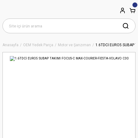
Anasayfa
OEM Yedek Parça
Motor ve Şanzıman
1.6TDCİ EURO5 SUBAP T