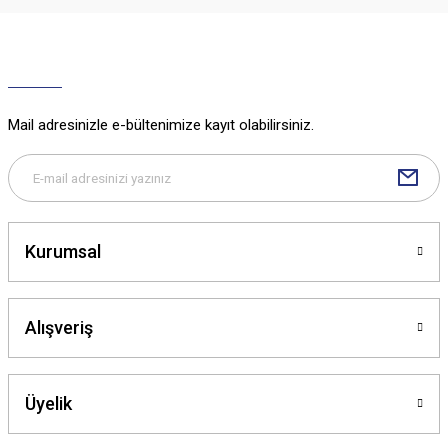
Ürün resmi kalitesiz, bozuk veya görüntülenemiyor.
Ürün açıklamasında eksik bilgiler bulunuyor.
Ürün bilgilerinde hatalar bulunuyor.
Ürün fiyatı diğer sitelerden daha pahalı.
Mail adresinizle e-bültenimize kayıt olabilirsiniz.
Bu ürüne benzer farklı alternatifler olmalı.
Kurumsal
Gönder
Alışveriş
Üyelik