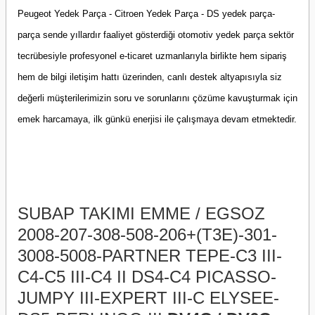
Peugeot Yedek Parça - Citroen Yedek Parça - DS yedek parça-
parça sende yıllardır faaliyet gösterdiği otomotiv yedek parça sektör
tecrübesiyle profesyonel e-ticaret uzmanlarıyla birlikte hem sipariş
hem de bilgi iletişim hattı üzerinden, canlı destek altyapısıyla siz
değerli müşterilerimizin soru ve sorunlarını çözüme kavuşturmak için
emek harcamaya, ilk günkü enerjisi ile çalışmaya devam etmektedir.
SUBAP TAKIMI EMME / EGSOZ
2008-207-308-508-206+(T3E)-301-
3008-5008-PARTNER TEPE-C3 III-
C4-C5 III-C4 II DS4-C4 PICASSO-
JUMPY III-EXPERT III-C ELYSEE-