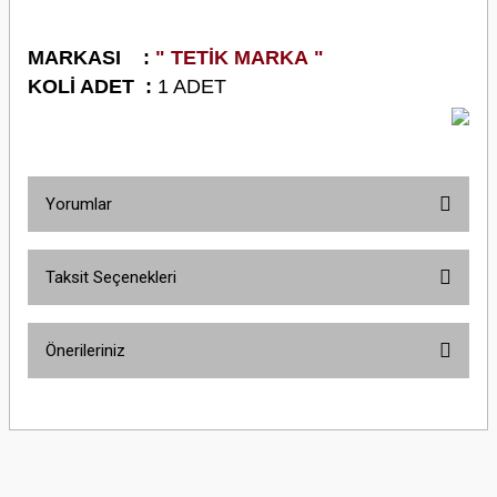
M
ARKASI :
" TETİK MARKA "
K
OLİ ADET :
1 ADET
Yorumlar
Taksit Seçenekleri
Bu ürüne ilk yorumu siz yapın!
Önerileriniz
Yorum Yaz
Bu ürünün fiyat bilgisi, resim, ürün açıklamalarında ve diğer konularda
yetersiz gördüğünüz noktaları öneri formunu kullanarak tarafımıza
iletebilirsiniz.
Görüş ve önerileriniz için teşekkür ederiz.