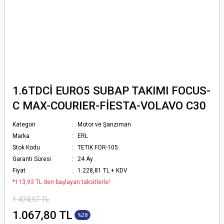
1.6TDCİ EURO5 SUBAP TAKIMI FOCUS-
C MAX-COURIER-FİESTA-VOLAVO C30
Kategori
Motor ve Şanzıman
Marka
ERL
Stok Kodu
TETIK FOR-105
Garanti Süresi
24 Ay
Fiyat
1.228,81 TL + KDV
*113,93 TL den başlayan taksitlerle!
1.474,57 TL
1.067,80 TL
%28