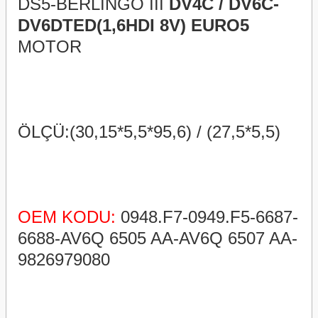
DS5-BERLINGO III
DV4C / DV6C-
DV6DTED(1,6HDI 8V) EURO5
MOTOR
ÖLÇÜ:(30,15*5,5*95,6) / (27,5*5,5)
OEM KODU:
0948.F7-0949.F5-6687-
6688-AV6Q 6505 AA-AV6Q 6507 AA-
9826979080