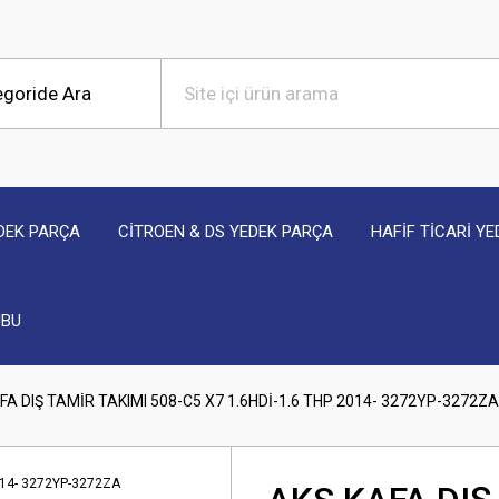
DEK PARÇA
CİTROEN & DS YEDEK PARÇA
HAFİF TİCARİ Y
UBU
FA DIŞ TAMİR TAKIMI 508-C5 X7 1.6HDİ-1.6 THP 2014- 3272YP-3272ZA