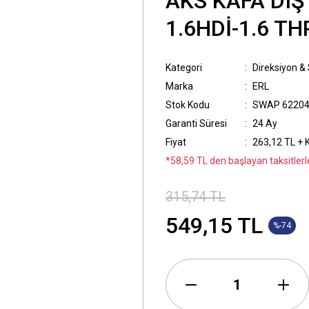
AKS KAFA DIŞ
1.6HDİ-1.6 T
Kategori
Direksiyon &
Marka
ERL
Stok Kodu
SWAP 62204
Garanti Süresi
24 Ay
Fiyat
263,12 TL + 
*58,59 TL den başlayan taksitlerl
315,74 TL
549,15 TL
%-74