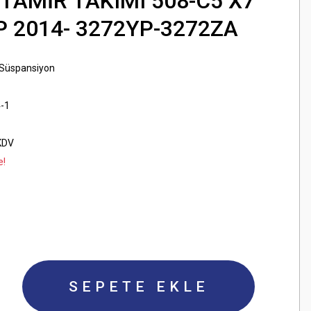
 TAMİR TAKIMI 508-C5 X7
HP 2014- 3272YP-3272ZA
 Süspansiyon
-1
KDV
e!
SEPETE EKLE