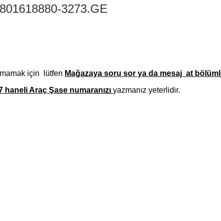
801618880-3273.GE
amamak için lütfen
Mağazaya soru sor ya da mesaj at bölümle
7 haneli Araç Şase numaranızı
yazmanız
yeterlidir.