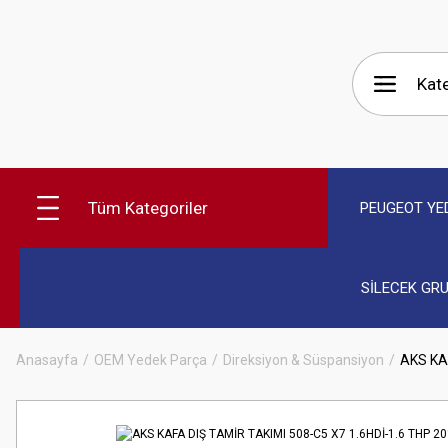
Tüm Kategoriler
PEUGEOT YE
SİLECEK GR
Anasayfa
OEM Yedek Parça
Direksiyon & Süspansiyon
AKS KA