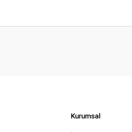
 yetersiz gördüğünüz noktaları öneri formunu kullanarak tarafımıza iletebilirsini
Bu ürüne ilk yorumu siz yapın!
Yorum Yaz
Gönder
Kurumsal