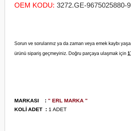
OEM KODU:
3272.GE-9675025880-9
Sorun ve sorularınız ya da zaman veya emek kaybı yaş
ürünü sipariş geçmeyiniz. Doğru parçaya ulaşmak için
1
M
ARKASI :
" ERL MARKA "
K
OLİ ADET :
1 ADET