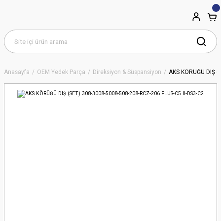
Anasayfa
OEM Yedek Parça
Direksiyon & Süspansiyon
AKS KÖRÜĞÜ DIŞ (S