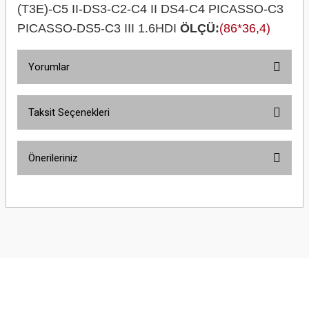
(T3E)-C5 II-DS3-C2-C4 II DS4-C4 PICASSO-C3
PICASSO-DS5-C3 III 1.6HDI
ÖLÇÜ:
(86*36,4)
Yorumlar
Taksit Seçenekleri
Bu ürüne ilk yorumu siz yapın!
Önerileriniz
Yorum Yaz
Bu ürünün fiyat bilgisi, resim, ürün açıklamalarında ve diğer konularda
yetersiz gördüğünüz noktaları öneri formunu kullanarak tarafımıza
iletebilirsiniz.
Görüş ve önerileriniz için teşekkür ederiz.
Ürün resmi kalitesiz, bozuk veya görüntülenemiyor.
Ürün açıklamasında eksik bilgiler bulunuyor.
Ürün bilgilerinde hatalar bulunuyor.