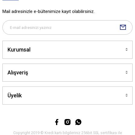
Ürün fiyatı diğer sitelerden daha pahalı.
Mail adresinizle e-bültenimize kayıt olabilirsiniz.
Bu ürüne benzer farklı alternatifler olmalı.
Kurumsal
Gönder
Alışveriş
Üyelik
Copyright 2019 © Kredi kartı bilgileriniz 256bit SSL sertifikası ile