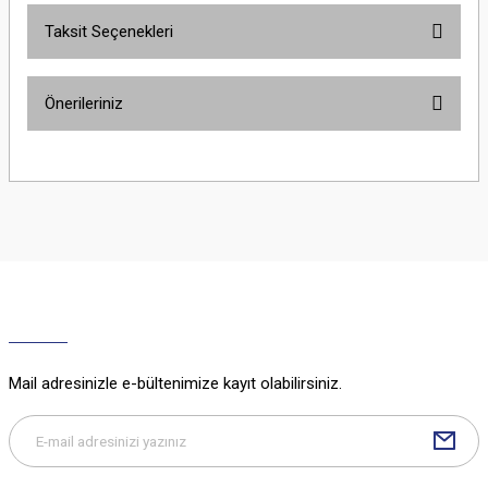
Taksit Seçenekleri
Bu ürüne ilk yorumu siz yapın!
Önerileriniz
Yorum Yaz
Bu ürünün fiyat bilgisi, resim, ürün açıklamalarında ve diğer konularda
yetersiz gördüğünüz noktaları öneri formunu kullanarak tarafımıza
iletebilirsiniz.
Görüş ve önerileriniz için teşekkür ederiz.
Ürün resmi kalitesiz, bozuk veya görüntülenemiyor.
Ürün açıklamasında eksik bilgiler bulunuyor.
Ürün bilgilerinde hatalar bulunuyor.
Ürün fiyatı diğer sitelerden daha pahalı.
Mail adresinizle e-bültenimize kayıt olabilirsiniz.
Bu ürüne benzer farklı alternatifler olmalı.