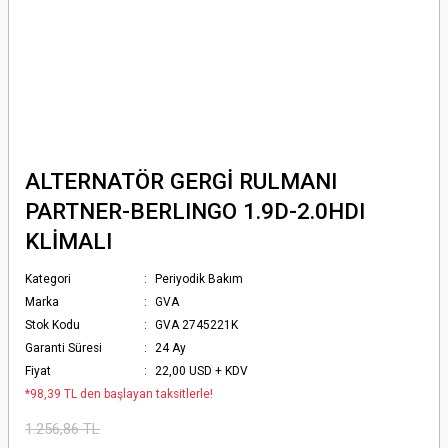
ALTERNATÖR GERGİ RULMANI
PARTNER-BERLINGO 1.9D-2.0HDI
KLİMALI
Kategori
Periyodik Bakım
Marka
GVA
Stok Kodu
GVA 2745221K
Garanti Süresi
24 Ay
Fiyat
22,00 USD + KDV
*98,39 TL den başlayan taksitlerle!
1.256,86 TL