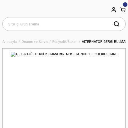
Anasayfa
Onarım ve Servis
Periyodik Bakım
ALTERNATÖR GERGİ RULMANI 