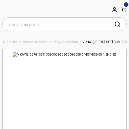
Anasayfa
Onarım ve Servis
Periyodik Bakım
V KAYIŞ GERGİ SETİ 308-3008