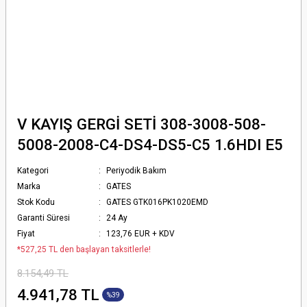
V KAYIŞ GERGİ SETİ 308-3008-508-
5008-2008-C4-DS4-DS5-C5 1.6HDI E5
Kategori
Periyodik Bakım
Marka
GATES
Stok Kodu
GATES GTK016PK1020EMD
Garanti Süresi
24 Ay
Fiyat
123,76 EUR + KDV
*527,25 TL den başlayan taksitlerle!
8.154,49 TL
4.941,78 TL
%39