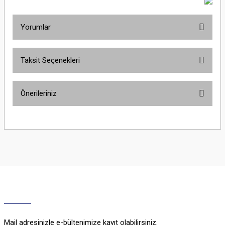
Yorumlar
Taksit Seçenekleri
Bu ürüne ilk yorumu siz yapın!
Önerileriniz
Yorum Yaz
Bu ürünün fiyat bilgisi, resim, ürün açıklamalarında ve diğer konularda
yetersiz gördüğünüz noktaları öneri formunu kullanarak tarafımıza
iletebilirsiniz.
Görüş ve önerileriniz için teşekkür ederiz.
Ürün resmi kalitesiz, bozuk veya görüntülenemiyor.
Ürün açıklamasında eksik bilgiler bulunuyor.
Ürün bilgilerinde hatalar bulunuyor.
Ürün fiyatı diğer sitelerden daha pahalı.
Mail adresinizle e-bültenimize kayıt olabilirsiniz.