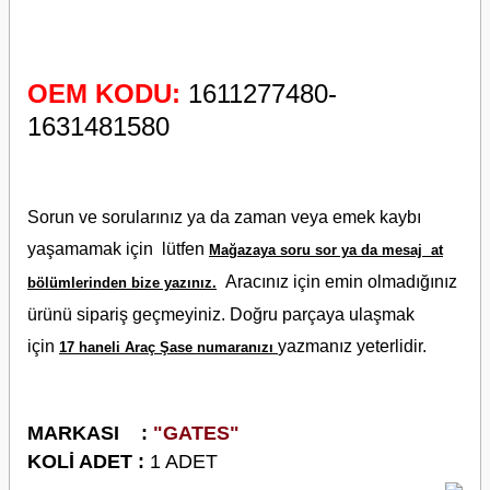
OEM KODU:
1611277480-
1631481580
Sorun ve sorularınız ya da zaman veya emek kaybı
yaşamamak için lütfen
Mağazaya soru sor ya da mesaj at
Aracınız için emin olmadığınız
bölümlerinden bize yazınız.
ürünü sipariş geçmeyiniz. Doğru parçaya ulaşmak
için
yazmanız yeterlidir.
17 haneli Araç Şase numaranızı
M
ARKASI :
"GATES"
KOLİ ADET :
1 ADET