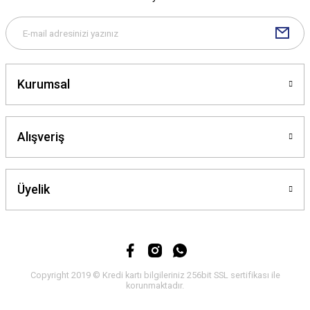
Bu ürüne benzer farklı alternatifler olmalı.
Kurumsal
Gönder
Alışveriş
Üyelik
Copyright 2019 © Kredi kartı bilgileriniz 256bit SSL sertifikası ile
korunmaktadır.