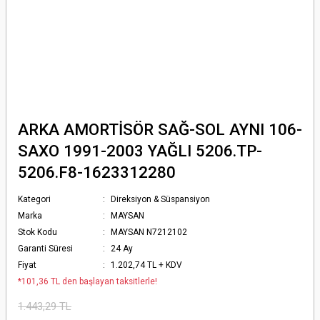
ARKA AMORTİSÖR SAĞ-SOL AYNI 106-
SAXO 1991-2003 YAĞLI 5206.TP-
5206.F8-1623312280
Kategori
Direksiyon & Süspansiyon
Marka
MAYSAN
Stok Kodu
MAYSAN N7212102
Garanti Süresi
24 Ay
Fiyat
1.202,74 TL + KDV
*101,36 TL den başlayan taksitlerle!
1.443,29 TL