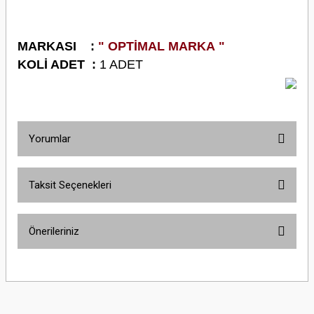
M
ARKASI :
" OPTİMAL MARKA "
K
OLİ ADET :
1 ADET
Yorumlar
Taksit Seçenekleri
Bu ürüne ilk yorumu siz yapın!
Önerileriniz
Yorum Yaz
Bu ürünün fiyat bilgisi, resim, ürün açıklamalarında ve diğer konularda
yetersiz gördüğünüz noktaları öneri formunu kullanarak tarafımıza
iletebilirsiniz.
Görüş ve önerileriniz için teşekkür ederiz.