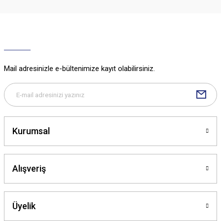
Ürün resmi kalitesiz, bozuk veya görüntülenemiyor.
Ürün açıklamasında eksik bilgiler bulunuyor.
Ürün bilgilerinde hatalar bulunuyor.
Ürün fiyatı diğer sitelerden daha pahalı.
Mail adresinizle e-bültenimize kayıt olabilirsiniz.
Bu ürüne benzer farklı alternatifler olmalı.
Kurumsal
Gönder
Alışveriş
Üyelik