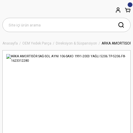
Anasayfa
OEM Yedek Parça
Direksiyon & Süspansiyon
ARKA AMORTİSÖR S