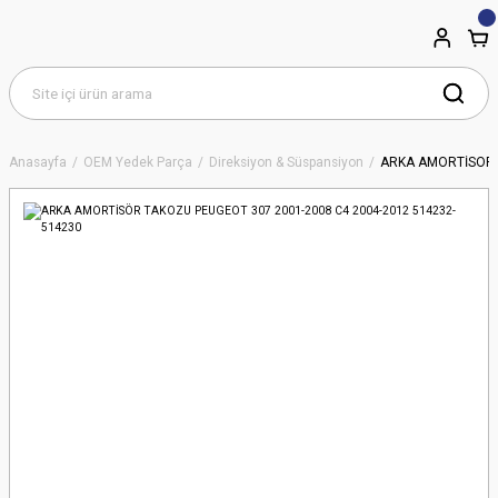
Anasayfa
OEM Yedek Parça
Direksiyon & Süspansiyon
ARKA AMORTİSÖR 