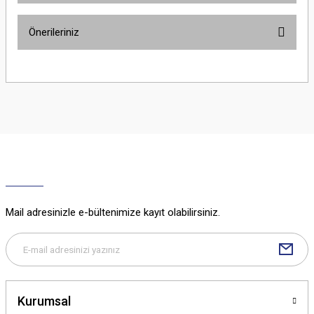
Önerileriniz
Yorum Yaz
Bu ürünün fiyat bilgisi, resim, ürün açıklamalarında ve diğer konularda
yetersiz gördüğünüz noktaları öneri formunu kullanarak tarafımıza
iletebilirsiniz.
Görüş ve önerileriniz için teşekkür ederiz.
Ürün resmi kalitesiz, bozuk veya görüntülenemiyor.
Ürün açıklamasında eksik bilgiler bulunuyor.
Ürün bilgilerinde hatalar bulunuyor.
Ürün fiyatı diğer sitelerden daha pahalı.
Mail adresinizle e-bültenimize kayıt olabilirsiniz.
Bu ürüne benzer farklı alternatifler olmalı.
Kurumsal
Gönder