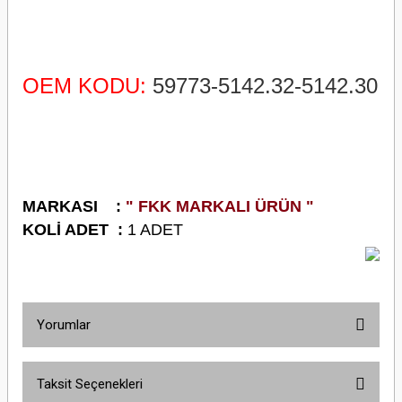
OEM KODU:
59773-5142.32-5142.30
M
ARKASI :
" FKK MARKALI ÜRÜN "
K
OLİ ADET :
1 ADET
Yorumlar
Taksit Seçenekleri
Bu ürüne ilk yorumu siz yapın!