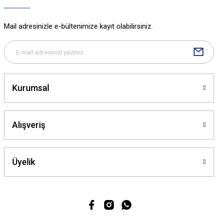
Ürün bilgilerinde hatalar bulunuyor.
Ürün fiyatı diğer sitelerden daha pahalı.
Mail adresinizle e-bültenimize kayıt olabilirsiniz.
Bu ürüne benzer farklı alternatifler olmalı.
Kurumsal
Gönder
Alışveriş
Üyelik