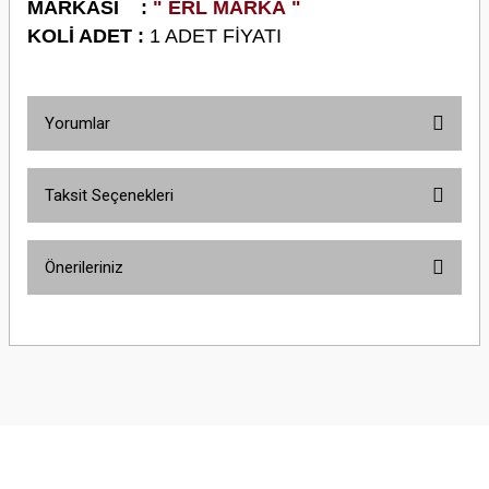
M
ARKASI :
" ERL MARKA "
KOLİ ADET :
1 ADET FİYATI
Yorumlar
Taksit Seçenekleri
Bu ürüne ilk yorumu siz yapın!
Önerileriniz
Yorum Yaz
Bu ürünün fiyat bilgisi, resim, ürün açıklamalarında ve diğer konularda
yetersiz gördüğünüz noktaları öneri formunu kullanarak tarafımıza
iletebilirsiniz.
Görüş ve önerileriniz için teşekkür ederiz.
Ürün resmi kalitesiz, bozuk veya görüntülenemiyor.
Ürün açıklamasında eksik bilgiler bulunuyor.