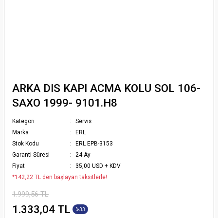
ARKA DIS KAPI ACMA KOLU SOL 106-
SAXO 1999- 9101.H8
Kategori
Servis
Marka
ERL
Stok Kodu
ERL EPB-3153
Garanti Süresi
24 Ay
Fiyat
35,00 USD + KDV
*142,22 TL den başlayan taksitlerle!
1.999,56 TL
1.333,04 TL
%33