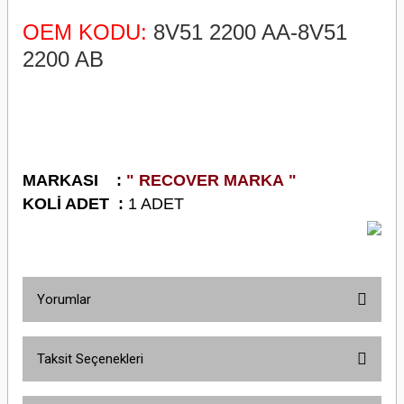
OEM KODU:
8V51 2200 AA-8V51
2200 AB
M
ARKASI :
" RECOVER MARKA "
K
OLİ ADET :
1 ADET
Yorumlar
Taksit Seçenekleri
Bu ürüne ilk yorumu siz yapın!