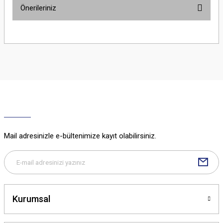
Önerileriniz
Yorum Yaz
Bu ürünün fiyat bilgisi, resim, ürün açıklamalarında ve diğer konularda
yetersiz gördüğünüz noktaları öneri formunu kullanarak tarafımıza
iletebilirsiniz.
Görüş ve önerileriniz için teşekkür ederiz.
Ürün resmi kalitesiz, bozuk veya görüntülenemiyor.
Ürün açıklamasında eksik bilgiler bulunuyor.
Ürün bilgilerinde hatalar bulunuyor.
Ürün fiyatı diğer sitelerden daha pahalı.
Mail adresinizle e-bültenimize kayıt olabilirsiniz.
Bu ürüne benzer farklı alternatifler olmalı.
Kurumsal
Gönder