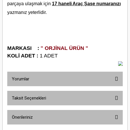
parçaya ulaşmak için
17 haneli Araç Şase numaranızı
yazmanız yeterlidir.
M
ARKASI :
" ORJİNAL ÜRÜN "
KOLİ ADET :
1 ADET
Yorumlar
Taksit Seçenekleri
Bu ürüne ilk yorumu siz yapın!
Önerileriniz
Yorum Yaz