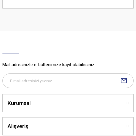
Bu ürünün fiyat bilgisi, resim, ürün açıklamalarında ve diğer konularda
yetersiz gördüğünüz noktaları öneri formunu kullanarak tarafımıza
iletebilirsiniz.
Görüş ve önerileriniz için teşekkür ederiz.
Ürün resmi kalitesiz, bozuk veya görüntülenemiyor.
Ürün açıklamasında eksik bilgiler bulunuyor.
Ürün bilgilerinde hatalar bulunuyor.
Ürün fiyatı diğer sitelerden daha pahalı.
Mail adresinizle e-bültenimize kayıt olabilirsiniz.
Bu ürüne benzer farklı alternatifler olmalı.
Kurumsal
Gönder
Alışveriş