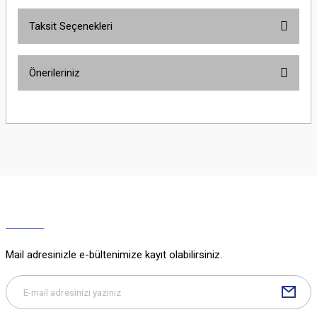
Taksit Seçenekleri
Bu ürüne ilk yorumu siz yapın!
Önerileriniz
Yorum Yaz
Bu ürünün fiyat bilgisi, resim, ürün açıklamalarında ve diğer konularda
yetersiz gördüğünüz noktaları öneri formunu kullanarak tarafımıza
iletebilirsiniz.
Görüş ve önerileriniz için teşekkür ederiz.
Ürün resmi kalitesiz, bozuk veya görüntülenemiyor.
Ürün açıklamasında eksik bilgiler bulunuyor.
Ürün bilgilerinde hatalar bulunuyor.
Ürün fiyatı diğer sitelerden daha pahalı.
Mail adresinizle e-bültenimize kayıt olabilirsiniz.
Bu ürüne benzer farklı alternatifler olmalı.