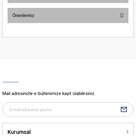
Önerileriniz
Yorum Yaz
Bu ürünün fiyat bilgisi, resim, ürün açıklamalarında ve diğer konularda
yetersiz gördüğünüz noktaları öneri formunu kullanarak tarafımıza
iletebilirsiniz.
Görüş ve önerileriniz için teşekkür ederiz.
Ürün resmi kalitesiz, bozuk veya görüntülenemiyor.
Ürün açıklamasında eksik bilgiler bulunuyor.
Ürün bilgilerinde hatalar bulunuyor.
Ürün fiyatı diğer sitelerden daha pahalı.
Mail adresinizle e-bültenimize kayıt olabilirsiniz.
Bu ürüne benzer farklı alternatifler olmalı.
Kurumsal