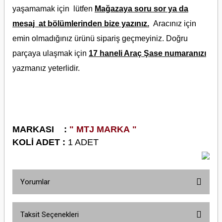
yaşamamak için lütfen
Mağazaya soru sor ya da
mesaj at bölümlerinden bize yazınız.
Aracınız için
emin olmadığınız ürünü sipariş geçmeyiniz. Doğru
parçaya ulaşmak için
17 haneli Araç Şase numaranızı
yazmanız yeterlidir.
M
ARKASI :
" MTJ MARKA "
KOLİ ADET :
1 ADET
Yorumlar
Taksit Seçenekleri
Bu ürüne ilk yorumu siz yapın!