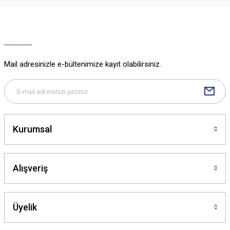
Ürün resmi kalitesiz, bozuk veya görüntülenemiyor.
Ürün açıklamasında eksik bilgiler bulunuyor.
Ürün bilgilerinde hatalar bulunuyor.
Ürün fiyatı diğer sitelerden daha pahalı.
Mail adresinizle e-bültenimize kayıt olabilirsiniz.
Bu ürüne benzer farklı alternatifler olmalı.
Kurumsal
Gönder
Alışveriş
Üyelik