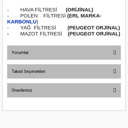
-
HAVA FİLTRESİ
(ORİJİNAL)
-
POLEN
FİLTRESİ
(ERL MARKA-
KARBONLU
)
-
YAĞ
FİLTRESİ
(PEUGEOT ORJİNAL)
-
MAZOT FİLTRESİ
(PEUGEOT ORJİNAL)
Yorumlar
Taksit Seçenekleri
Bu ürüne ilk yorumu siz yapın!
Önerileriniz
Yorum Yaz
Bu ürünün fiyat bilgisi, resim, ürün açıklamalarında ve diğer konularda
yetersiz gördüğünüz noktaları öneri formunu kullanarak tarafımıza
iletebilirsiniz.
Görüş ve önerileriniz için teşekkür ederiz.