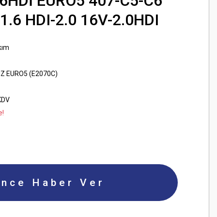
.6HDİ EURO5 407-C5-C6
-1.6 HDI-2.0 16V-2.0HDI
kım
IZ EURO5 (E2070C)
KDV
e!
ince Haber Ver