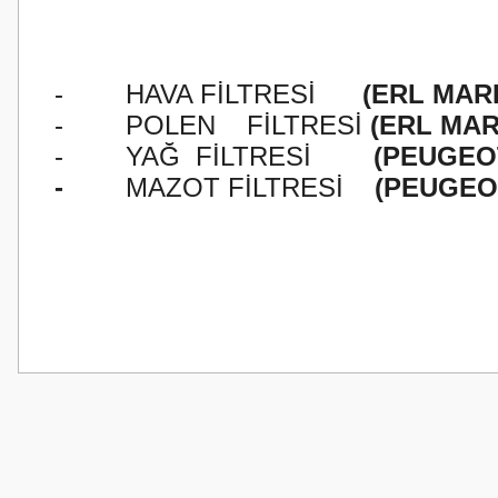
-
HAVA FİLTRESİ
(ERL MARK
-
POLEN
FİLTRESİ
(ERL MAR
-
YAĞ
FİLTRESİ
(PEUGEO
-
MAZOT FİLTRESİ
(PEUGEO
Bu ürünün fiyat bilgisi, resim, ürün açıklamalarında ve diğer konularda
Görüş ve önerileriniz için teşekkür ederiz.
Ürün resmi kalitesiz, bozuk veya görüntülenemiyor.
Ürün açıklamasında eksik bilgiler bulunuyor.
Ürün bilgilerinde hatalar bulunuyor.