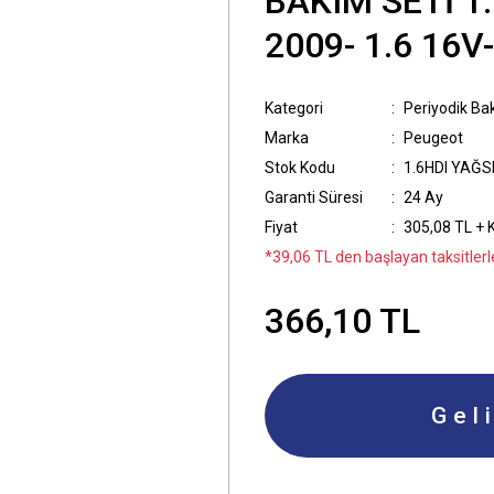
BAKIM SETİ 1
2009- 1.6 16V
Kategori
Periyodik Ba
Marka
Peugeot
Stok Kodu
1.6HDI YAĞS
Garanti Süresi
24 Ay
Fiyat
305,08 TL + 
*39,06 TL den başlayan taksitlerl
366,10 TL
Gel