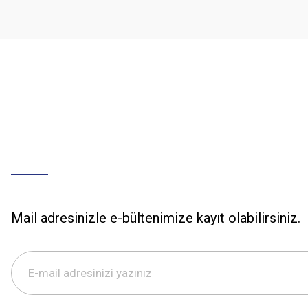
Ürün fiyatı diğer sitelerden daha pahalı.
Bu ürüne benzer farklı alternatifler olmalı.
Mail adresinizle e-bültenimize kayıt olabilirsiniz.