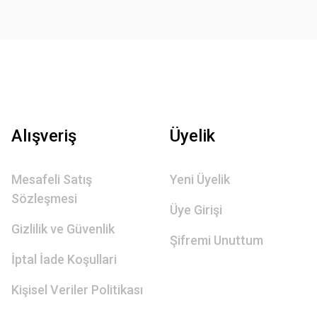
Alışveriş
Üyelik
Mesafeli Satış
Yeni Üyelik
Sözleşmesi
Üye Girişi
Gizlilik ve Güvenlik
Şifremi Unuttum
İptal İade Koşullari
Kişisel Veriler Politikası