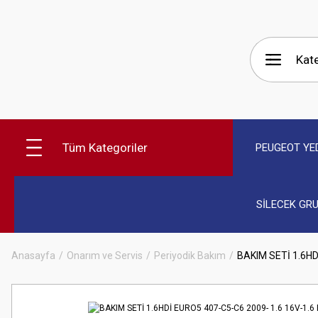
Tüm Kategoriler
PEUGEOT YE
SİLECEK GR
Anasayfa
Onarım ve Servis
Periyodik Bakım
BAKIM SETİ 1.6HD