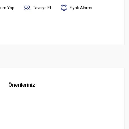
rum Yap
Tavsiye Et
Fiyatı Alarmı
Önerileriniz