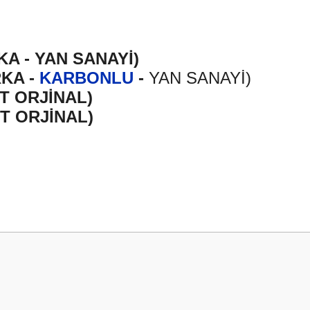
A - YAN SANAYİ)
KA -
KARBONLU
-
YAN SANAYİ)
T ORJİNAL)
T ORJİNAL)
 yetersiz gördüğünüz noktaları öneri formunu kullanarak tarafımıza iletebilirsini
Bu ürüne ilk yorumu siz yapın!
Yorum Yaz