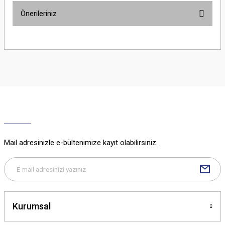
Önerileriniz
Yorum Yaz
Bu ürünün fiyat bilgisi, resim, ürün açıklamalarında ve diğer konularda
yetersiz gördüğünüz noktaları öneri formunu kullanarak tarafımıza
iletebilirsiniz.
Görüş ve önerileriniz için teşekkür ederiz.
Ürün resmi kalitesiz, bozuk veya görüntülenemiyor.
Ürün açıklamasında eksik bilgiler bulunuyor.
Ürün bilgilerinde hatalar bulunuyor.
Ürün fiyatı diğer sitelerden daha pahalı.
Mail adresinizle e-bültenimize kayıt olabilirsiniz.
Bu ürüne benzer farklı alternatifler olmalı.
Kurumsal
Gönder