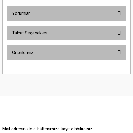
Yorumlar
Taksit Seçenekleri
Bu ürüne ilk yorumu siz yapın!
Önerileriniz
Yorum Yaz
Bu ürünün fiyat bilgisi, resim, ürün açıklamalarında ve diğer konularda
yetersiz gördüğünüz noktaları öneri formunu kullanarak tarafımıza
iletebilirsiniz.
Görüş ve önerileriniz için teşekkür ederiz.
Ürün resmi kalitesiz, bozuk veya görüntülenemiyor.
Ürün açıklamasında eksik bilgiler bulunuyor.
Ürün bilgilerinde hatalar bulunuyor.
Ürün fiyatı diğer sitelerden daha pahalı.
Mail adresinizle e-bültenimize kayıt olabilirsiniz.
Bu ürüne benzer farklı alternatifler olmalı.