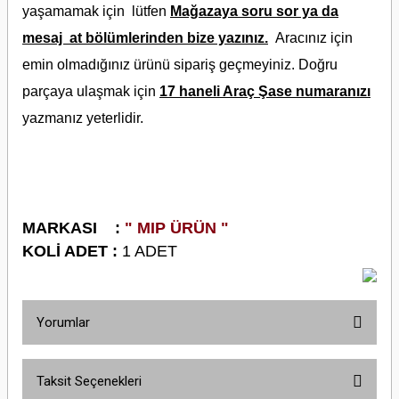
yaşamamak için lütfen
Mağazaya soru sor ya da
mesaj at bölümlerinden bize yazınız.
Aracınız için
emin olmadığınız ürünü sipariş geçmeyiniz. Doğru
parçaya ulaşmak için
17 haneli Araç Şase numaranızı
yazmanız yeterlidir.
M
ARKASI :
" MIP ÜRÜN "
KOLİ ADET :
1 ADET
Yorumlar
Taksit Seçenekleri
Bu ürüne ilk yorumu siz yapın!