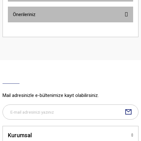
Önerileriniz
Yorum Yaz
Bu ürünün fiyat bilgisi, resim, ürün açıklamalarında ve diğer konularda
yetersiz gördüğünüz noktaları öneri formunu kullanarak tarafımıza
iletebilirsiniz.
Görüş ve önerileriniz için teşekkür ederiz.
Ürün resmi kalitesiz, bozuk veya görüntülenemiyor.
Ürün açıklamasında eksik bilgiler bulunuyor.
Ürün bilgilerinde hatalar bulunuyor.
Ürün fiyatı diğer sitelerden daha pahalı.
Mail adresinizle e-bültenimize kayıt olabilirsiniz.
Bu ürüne benzer farklı alternatifler olmalı.
Kurumsal
Gönder