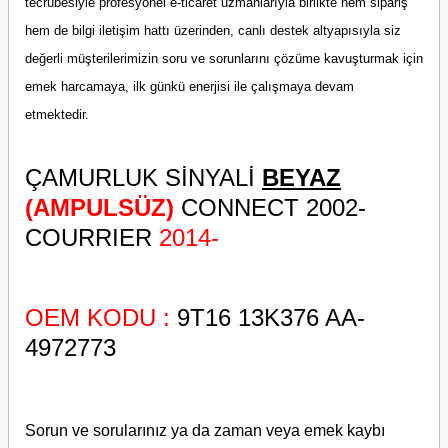
tecrübesiyle profesyonel e-ticaret uzmanlarıyla birlikte hem sipariş
hem de bilgi iletişim hattı üzerinden, canlı destek altyapısıyla siz
değerli müşterilerimizin soru ve sorunlarını çözüme kavuşturmak için
emek harcamaya, ilk günkü enerjisi ile çalışmaya devam
etmektedir.
ÇAMURLUK SİNYALİ
BEYAZ
(AMPULSÜZ)
CONNECT 2002-
COURRIER
2014-
OEM KODU :
9T16 13K376 AA-
4972773
Sorun ve sorularınız ya da zaman veya emek kaybı