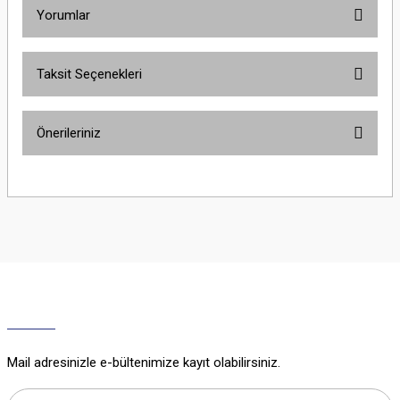
Yorumlar
Taksit Seçenekleri
Bu ürüne ilk yorumu siz yapın!
Önerileriniz
Yorum Yaz
Bu ürünün fiyat bilgisi, resim, ürün açıklamalarında ve diğer konularda
yetersiz gördüğünüz noktaları öneri formunu kullanarak tarafımıza
iletebilirsiniz.
Görüş ve önerileriniz için teşekkür ederiz.
Ürün resmi kalitesiz, bozuk veya görüntülenemiyor.
Ürün açıklamasında eksik bilgiler bulunuyor.
Ürün bilgilerinde hatalar bulunuyor.
Ürün fiyatı diğer sitelerden daha pahalı.
Mail adresinizle e-bültenimize kayıt olabilirsiniz.
Bu ürüne benzer farklı alternatifler olmalı.