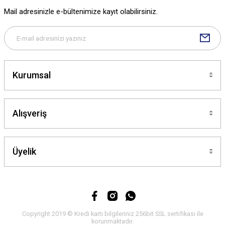
Ürün fiyatı diğer sitelerden daha pahalı.
Mail adresinizle e-bültenimize kayıt olabilirsiniz.
Bu ürüne benzer farklı alternatifler olmalı.
Kurumsal
Gönder
Alışveriş
Üyelik
Copyright 2019 © Kredi kartı bilgileriniz 256bit SSL sertifikası ile
korunmaktadır.