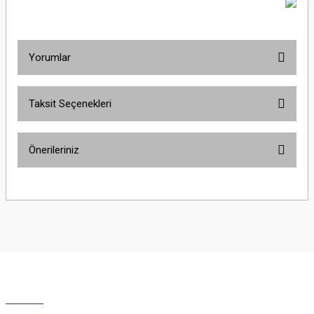
Yorumlar
Taksit Seçenekleri
Bu ürüne ilk yorumu siz yapın!
Önerileriniz
Yorum Yaz
Bu ürünün fiyat bilgisi, resim, ürün açıklamalarında ve diğer konularda
yetersiz gördüğünüz noktaları öneri formunu kullanarak tarafımıza
iletebilirsiniz.
Görüş ve önerileriniz için teşekkür ederiz.
Ürün resmi kalitesiz, bozuk veya görüntülenemiyor.
Ürün açıklamasında eksik bilgiler bulunuyor.
Ürün bilgilerinde hatalar bulunuyor.