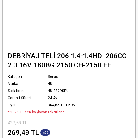
DEBRİYAJ TELİ 206 1.4-1.4HDI 206CC
2.0 16V 180BG 2150.CH-2150.EE
Kategori
Servis
Marka
4U
Stok Kodu
4U.38295PU
Garanti Süresi
24 Ay
Fiyat
364,65 TL + KDV
*28,75 TL den başlayan taksitlerle!
437,58 TL
269,49 TL
%38