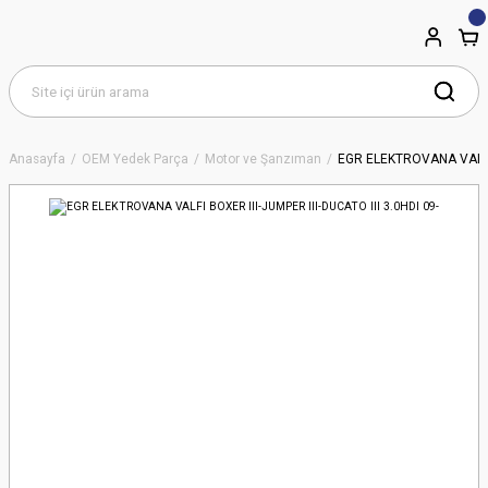
Anasayfa
OEM Yedek Parça
Motor ve Şanzıman
EGR ELEKTROVANA VALFI B