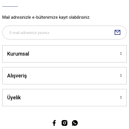
Ürün bilgilerinde hatalar bulunuyor.
Ürün fiyatı diğer sitelerden daha pahalı.
Mail adresinizle e-bültenimize kayıt olabilirsiniz.
Bu ürüne benzer farklı alternatifler olmalı.
Kurumsal
Gönder
Alışveriş
Üyelik