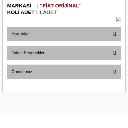
M
ARKASI :
"FİAT ORİJİNAL"
KOLİ ADET :
1 ADET
Yorumlar
Taksit Seçenekleri
Bu ürüne ilk yorumu siz yapın!
Önerileriniz
Yorum Yaz
Bu ürünün fiyat bilgisi, resim, ürün açıklamalarında ve diğer konularda
yetersiz gördüğünüz noktaları öneri formunu kullanarak tarafımıza
iletebilirsiniz.
Görüş ve önerileriniz için teşekkür ederiz.
Ürün resmi kalitesiz, bozuk veya görüntülenemiyor.
Ürün açıklamasında eksik bilgiler bulunuyor.