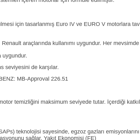
stemleri içeren motorlar için formüle edilmiştir.
si için tasarlanmış Euro IV ve EURO V motorlara tavsiye 
esil Renault araçlarında kullanımı uygundur. Her mevsimde
a uygundur.
 seviyesini de karşılar.
BENZ: MB-Approval 226.51
 motor temizliğini maksimum seviyede tutar. İçerdiği kat
ow SAPs) teknolojisi sayesinde, egzoz gazları emisyonları
izasyonunu sağlar. Yakıt Ekonomisi (FE)