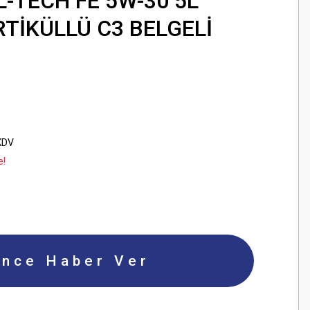
L-TECH FE 5W-30 5L
RTİKÜLLÜ C3 BELGELİ
KDV
e!
ince Haber Ver