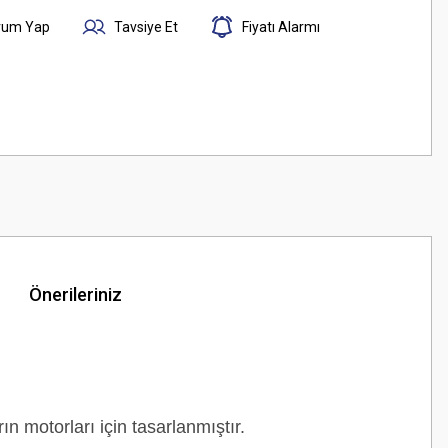
rum Yap
Tavsiye Et
Fiyatı Alarmı
Önerileriniz
n motorları için tasarlanmıştır.