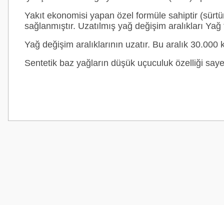
Yakıt ekonomisi yapan özel formüle sahiptir (sür
sağlanmıştır. Uzatılmış yağ değişim aralıkları Yağ
Yağ değişim aralıklarının uzatır. Bu aralık 30.000 k
Sentetik baz yağların düşük uçuculuk özelliği sayes
Bu ürünün fiyat bilgisi, resim, ürün açıklamalarında ve diğer konularda
Görüş ve önerileriniz için teşekkür ederiz.
Ürün resmi kalitesiz, bozuk veya görüntülenemiyor.
Ürün açıklamasında eksik bilgiler bulunuyor.
Ürün bilgilerinde hatalar bulunuyor.
Ürün fiyatı diğer sitelerden daha pahalı.
Bu ürüne benzer farklı alternatifler olmalı.