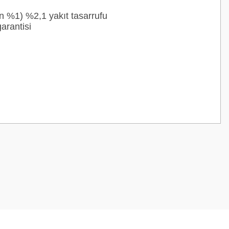
n %1) %2,1 yakıt tasarrufu
arantisi
z.