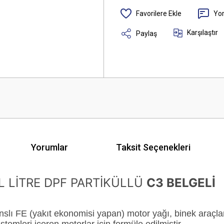
Yo
Karşılaştır
Paylaş
Yorumlar
Taksit Seçenekleri
L LİTRE DPF PARTİKÜLLÜ
C3 BELGELİ
nslı FE (yakıt ekonomisi yapan) motor yağı, binek araçları