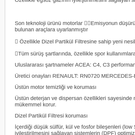
Özellikle egsoz gazının iyileştirilmesini sağlayan si
Son teknoloji ürünü motorlar Emisyonun düşürülme
bulunan araçlara uyarlanmıştır
 Özellikle Dizel Partikül Filtresine sahip yeni n
Tüm sürüş şartlarında, özellikle spor kullanımlar
Uluslararası şartnameler ACEA: C4, C3 performans
Üretici onayları RENAULT: RN0720 MERCEDES-
Üstün motor temizliği ve koruması
Üstün deterjan ve dispersan özellikleri sayesinde
mükemmel korur.
Dizel Partikül Filtresi koruması
İçerdiği düşük sülfür, kül ve fosfor bileşenleri (l
iyileştirilmesini sağlayan sistemlerin (DPF) optim