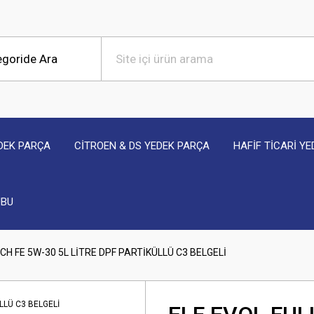
DEK PARÇA
CİTROEN & DS YEDEK PARÇA
HAFİF TİCARİ Y
UBU
CH FE 5W-30 5L LİTRE DPF PARTİKÜLLÜ C3 BELGELİ