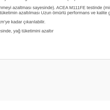
tünmeyi azaltması sayesinde). ACEA M111FE testinde (mi
 tüketimin azaltılması Uzun ömürlü performans ve kalite g
m’ye kadar çıkarılabilir.
inde, yağ tüketimini azaltır
 yetersiz gördüğünüz noktaları öneri formunu kullanarak tarafımıza iletebilirsini
Bu ürüne ilk yorumu siz yapın!
Yorum Yaz