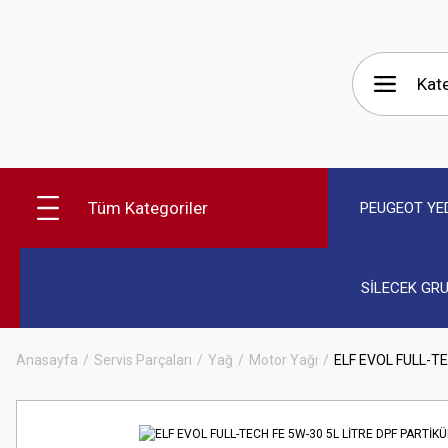
Tüm Kategoriler
PEUGEOT YE
SİLECEK GR
Anasayfa
Servis Parçaları
Yağ
Motor Yağı
ELF EVOL FULL-TE