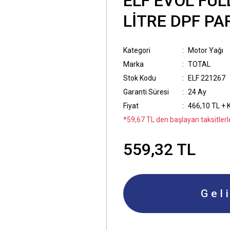
ELF EVOL FUL
LİTRE DPF PA
Kategori
Motor Yağı
Marka
TOTAL
Stok Kodu
ELF 221267
Garanti Süresi
24 Ay
Fiyat
466,10 TL + 
*59,67 TL den başlayan taksitlerl
559,32 TL
Gel