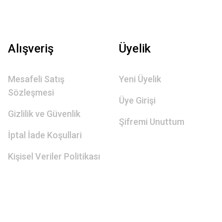
Alışveriş
Üyelik
Mesafeli Satış
Yeni Üyelik
Sözleşmesi
Üye Girişi
Gizlilik ve Güvenlik
Şifremi Unuttum
İptal İade Koşullari
Kişisel Veriler Politikası