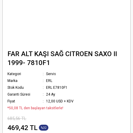
FAR ALT KAŞI SAĞ CITROEN SAXO II
1999- 7810F1
Kategori
Servis
Marka
ERL
Stok Kodu
ERL E7810F1
Garanti Süresi
24 Ay
Fiyat
12,00 USD + KDV
*50,08 TL den başlayan taksitlerle!
685,56 TL
469,42 TL
%32