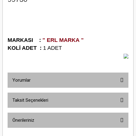
M
ARKASI :
" ERL MARKA "
K
OLİ ADET :
1 ADET
Yorumlar
Taksit Seçenekleri
Bu ürüne ilk yorumu siz yapın!
Önerileriniz
Yorum Yaz
Bu ürünün fiyat bilgisi, resim, ürün açıklamalarında ve diğer konularda