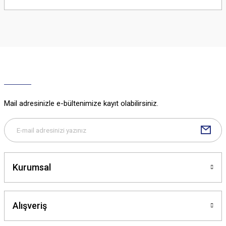
yetersiz gördüğünüz noktaları öneri formunu kullanarak tarafımıza
iletebilirsiniz.
Görüş ve önerileriniz için teşekkür ederiz.
Ürün resmi kalitesiz, bozuk veya görüntülenemiyor.
Ürün açıklamasında eksik bilgiler bulunuyor.
Ürün bilgilerinde hatalar bulunuyor.
Ürün fiyatı diğer sitelerden daha pahalı.
Mail adresinizle e-bültenimize kayıt olabilirsiniz.
Bu ürüne benzer farklı alternatifler olmalı.
Kurumsal
Gönder
Alışveriş