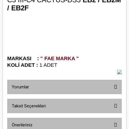
/ EB2F
M
ARKASI :
" FAE MARKA "
KOLİ ADET :
1 ADET
Yorumlar
Taksit Seçenekleri
Bu ürüne ilk yorumu siz yapın!
Önerileriniz
Yorum Yaz