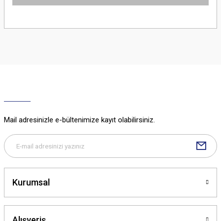
Bu ürünün fiyat bilgisi, resim, ürün açıklamalarında ve diğer konularda
yetersiz gördüğünüz noktaları öneri formunu kullanarak tarafımıza
iletebilirsiniz.
Görüş ve önerileriniz için teşekkür ederiz.
Ürün resmi kalitesiz, bozuk veya görüntülenemiyor.
Ürün açıklamasında eksik bilgiler bulunuyor.
Ürün bilgilerinde hatalar bulunuyor.
Ürün fiyatı diğer sitelerden daha pahalı.
Mail adresinizle e-bültenimize kayıt olabilirsiniz.
Bu ürüne benzer farklı alternatifler olmalı.
Kurumsal
Gönder
Alışveriş