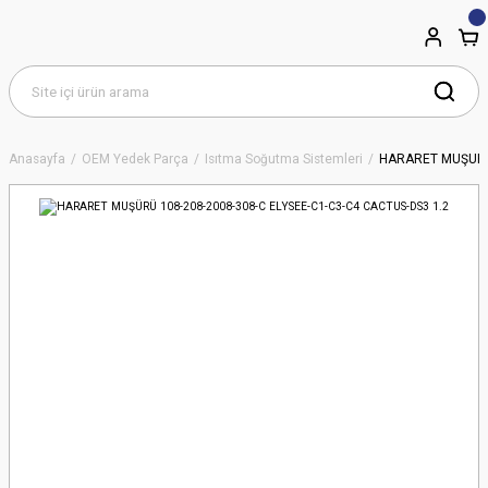
Anasayfa
OEM Yedek Parça
Isıtma Soğutma Sistemleri
HARARET MUŞÜRÜ 