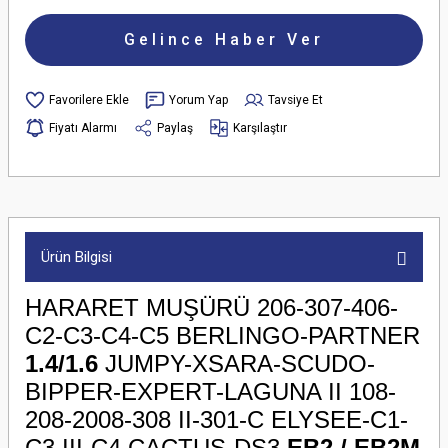
Gelince Haber Ver
Yorum Yap
Tavsiye Et
Fiyatı Alarmı
Paylaş
Karşılaştır
Ürün Bilgisi
HARARET MUŞÜRÜ 206-307-406-
C2-C3-C4-C5 BERLINGO-PARTNER
1.4/1.6
JUMPY-XSARA-SCUDO-
BIPPER-EXPERT-LAGUNA II 108-
208-2008-308 II-301-C ELYSEE-C1-
C3 III-C4 CACTUS-DS3
EB2 / EB2M