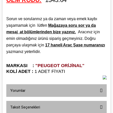
Sorun ve sorularınız ya da zaman veya emek kaybı
yaşamamak için lütfen
Mağazaya soru sor ya da
mesaj at bölümlerinden bize yazınız.
Aracınız için
emin olmadığınız ürünü sipariş geçmeyiniz. Doğru
parçaya ulaşmak için
17 haneli Araç Şase numaranızı
yazmanız yeterlidir.
M
ARKASI :
"PEUGEOT ORİJİNAL"
KOLİ ADET :
1 ADET FİYATI
Yorumlar
Taksit Seçenekleri
Bu ürüne ilk yorumu siz yapın!