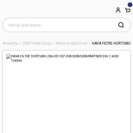
Anasayfa
OEM Yedek Parça
Motor ve Şanzıman
HAVA FİLTRE HORTUMU 2