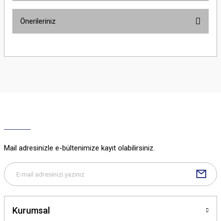
Önerileriniz
Yorum Yaz
Bu ürünün fiyat bilgisi, resim, ürün açıklamalarında ve diğer konularda
yetersiz gördüğünüz noktaları öneri formunu kullanarak tarafımıza
iletebilirsiniz.
Görüş ve önerileriniz için teşekkür ederiz.
Ürün resmi kalitesiz, bozuk veya görüntülenemiyor.
Ürün açıklamasında eksik bilgiler bulunuyor.
Ürün bilgilerinde hatalar bulunuyor.
Ürün fiyatı diğer sitelerden daha pahalı.
Mail adresinizle e-bültenimize kayıt olabilirsiniz.
Bu ürüne benzer farklı alternatifler olmalı.
Kurumsal
Gönder